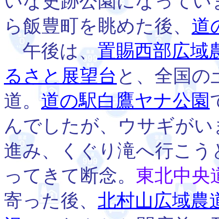
いな史跡公園になってい
ら飯豊町を眺めた後、
道
午後は、
置賜西部広域
るさと展望台
と、全国の
道。
道の駅白鷹ヤナ公園
んでしたが、ウサギがい
進み、くぐり滝へ行こう
ってきて断念。
東北中央
寄った後、
北村山広域農