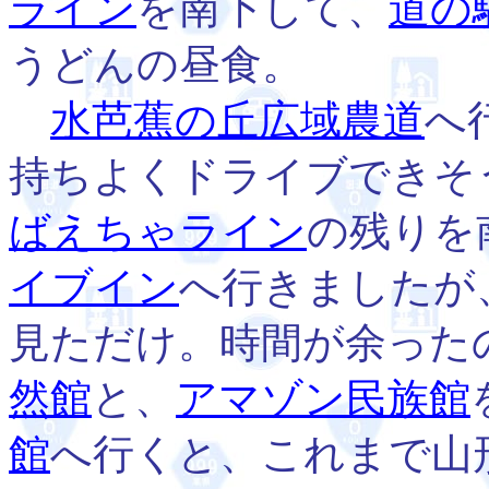
ライン
を南下して、
道の
うどんの昼食。
水芭蕉の丘広域農道
へ
持ちよくドライブできそ
ばえちゃライン
の残りを
イブイン
へ行きましたが
見ただけ。時間が余った
然館
と、
アマゾン民族館
館
へ行くと、これまで山