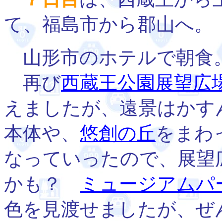
て、福島市から郡山へ。
山形市のホテルで朝食
再び
西蔵王公園展望広
えましたが、遠景はかす
本体や、
悠創の丘
をまわ
なっていったので、展望
かも？
ミュージアムパ
色を見渡せましたが、ぜ