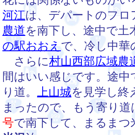
河江
は、デパートのフロ
農道
を南下し、途中で土
の駅おおえ
で、冷し中華
さらに
村山西部広域農
間はいい感じです。途中
り道。
上山城
を見学し終
まったので、もう寄り道
号
で南下して、まるまつ