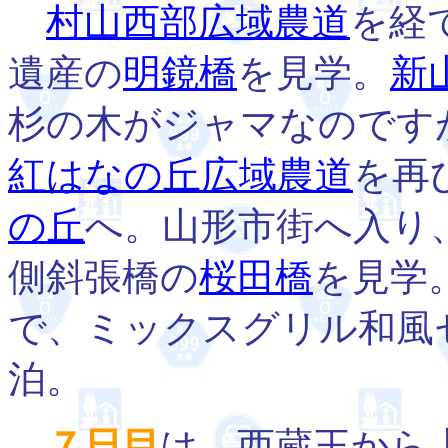
村山西部広域農道
を経
遺産の
明鏡橋
を見学。
新
杉の木がジャマなのです
紅はなの丘広域農道
を再
の丘
へ。山形市街へ入り
側斜張橋の
桜田橋
を見学
で、ミックスグリル和風
泊。
７日目
は、西蔵王から