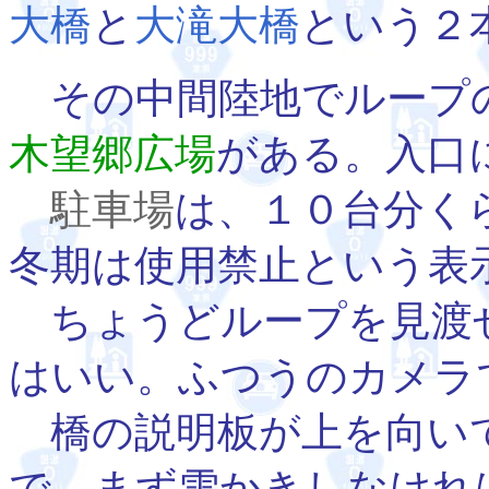
大橋
と
大滝大橋
という２
その中間陸地でループ
木望郷広場
がある。入口
駐車場
は、１０台分く
冬期は使用禁止という表
ちょうどループを見渡
はいい。ふつうのカメラ
橋の説明板が上を向い
で、まず雪かきしなけれ