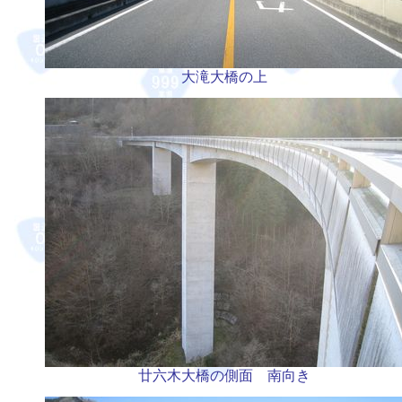
大滝大橋の上
廿六木大橋の側面 南向き