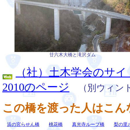
廿六木大橋と滝沢ダム
（社）土木学会のサイ
2010のページ
（別ウィンド
この橋を渡った人はこん
浜の宮らせん橋
桃花橋
真光寺ループ橋
梨の里