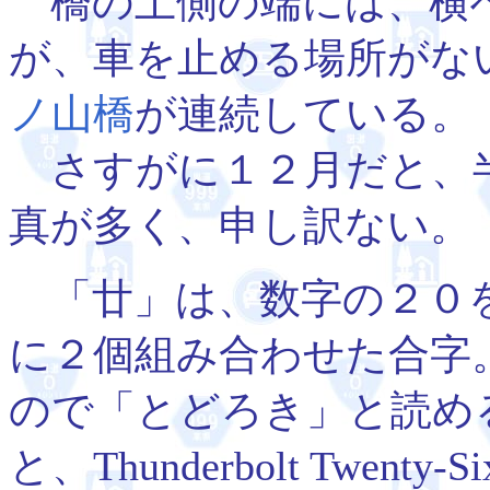
橋の上側の端には、横
が、車を止める場所がな
ノ山橋
が連続している。
さすがに１２月だと、
真が多く、申し訳ない。
「廿」は、数字の２０を
に２個組み合わせた合字
ので「とどろき」と読め
と、Thunderbolt Twenty-