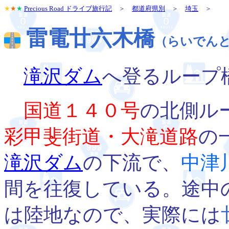
★
★
★
Precious Road ドライブ旅行記
＞
都道府県別
＞
埼玉
＞
雷電廿六木橋
（らいでん
滝沢ダム
へ登るループ
国道１４０号
の北側ル
彩甲斐街道・大滝道路
の
滝沢ダム
の下流で、
中津
間を往復している。途中
は陸地なので、実際には