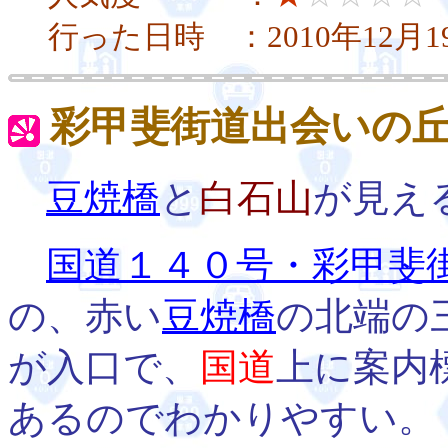
行った日時 ：2010年12月1
彩甲斐街道出会いの
豆焼橋
と
白石山
が見え
国道１４０号・彩甲斐
の、赤い
豆焼橋
の北端の
が入口で、
国道
上に案内
あるのでわかりやすい。