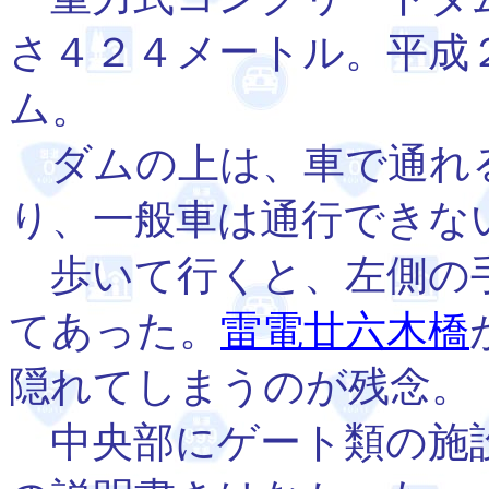
さ４２４メートル。平成
ム。
ダムの上は、車で通れ
り、一般車は通行できな
歩いて行くと、左側の手
てあった。
雷電廿六木橋
隠れてしまうのが残念。
中央部にゲート類の施