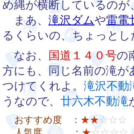
め縄が横断しているのが
まあ、
滝沢ダム
や
雷電
るくらいの、ちょっとし
なお、
国道１４０号
の
方にも、同じ名前の滝が
つけてくれよ。
滝沢不動
うなので、
廿六木不動滝
おすすめ度 ：
★★
☆☆☆
人気度 ：
★
☆☆☆☆