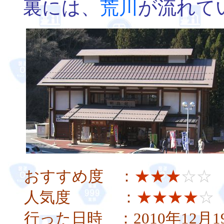
裏には、
荒川
が流れて
おすすめ度 ：
★★★
☆☆
人気度 ：
★★★★
☆
行った日時 ：2010年12月1