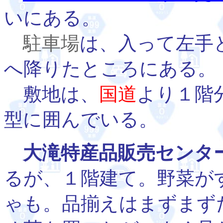
いにある。
駐車場
は、入って左手
へ降りたところにある。
敷地は、
国道
より１階
型に囲んでいる。
大滝特産品販売センタ
るが、１階建て。野菜が
ゃも。品揃えはまずまず