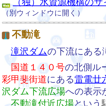
（独）水資源機構のサ
（別ウィンドウに開く）
不動滝
滝沢ダム
の下流にある
国道１４０号
の北側ル
彩甲斐街道
にある
雷電廿
沢ダム下流広場
への表示
不動滝付近広場
という