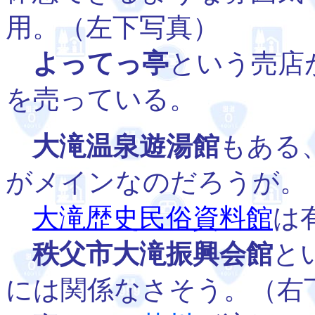
用。（左下写真）
よってっ亭
という売店
を売っている。
大滝温泉遊湯館
もある
がメインなのだろうが。
大滝歴史民俗資料館
は
秩父市大滝振興会館
と
には関係なさそう。（右