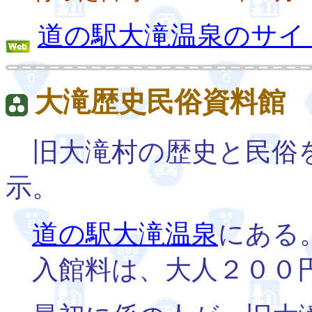
道の駅大滝温泉のサイ
大滝歴史民俗資料館
旧大滝村の歴史と民俗
示。
道の駅大滝温泉
にある
入館料は、大人２００