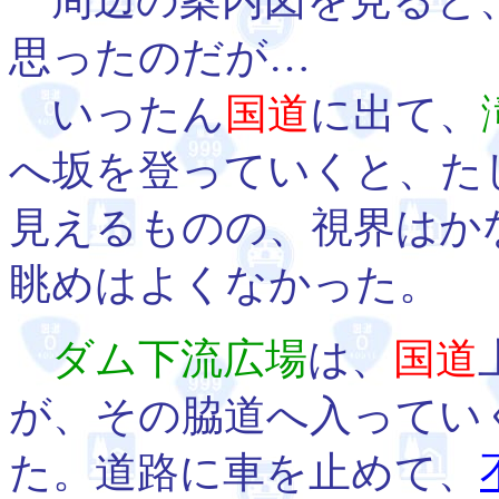
周辺の案内図を見ると
思ったのだが…
いったん
国道
に出て、
へ坂を登っていくと、た
見えるものの、視界はか
眺めはよくなかった。
ダム下流広場
は、
国道
が、その脇道へ入ってい
た。道路に車を止めて、