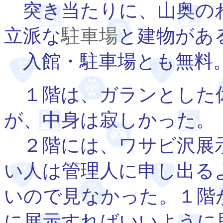
突き当たりに、山奥の
立派な
駐車場
と建物があ
入館・駐車場とも無料
１階は、ガランとした
が、中身は寂しかった。
２階には、ワサビ沢展
い人は管理人に申し出る
いので見なかった。１階
に展示すればいいように