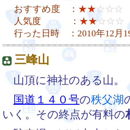
おすすめ度 ：
★★
☆☆☆
人気度 ：
★★
☆☆☆
行った日時 ：2010年12月1
三峰山
山頂に神社のある山。
国道１４０号
の
秩父湖
いく。その終点が有料の