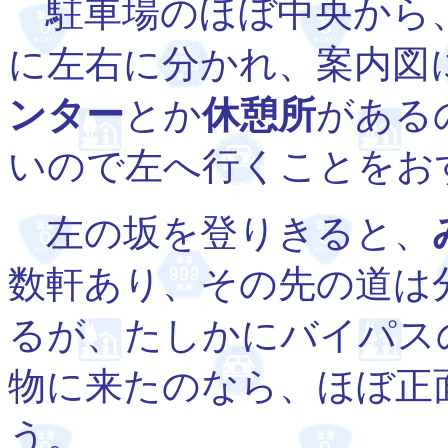
駐車場のほぼ中央から
に左右に分かれ、案内図
ンター
とか
休憩所
がある
いので左へ行くことをお
左の坂を登りきると、
数軒あり、その先の道は
るが、たしかにバイパス
物に来たのなら、ほぼ正
う。