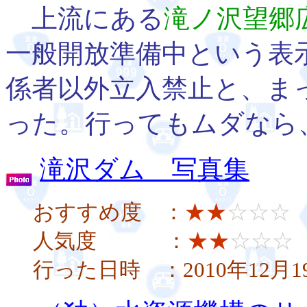
上流にある
滝ノ沢望郷
一般開放準備中という表
係者以外立入禁止と、ま
った。行ってもムダなら
滝沢ダム 写真集
おすすめ度 ：
★★
☆☆☆
人気度 ：
★★
☆☆☆
行った日時 ：2010年12月1