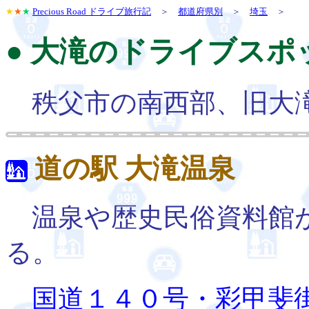
★
★
★
Precious Road ドライブ旅行記
＞
都道府県別
＞
埼玉
＞
● 大滝のドライブスポ
秩父市の南西部、旧大
道の駅 大滝温泉
温泉や歴史民俗資料館
る。
国道１４０号・彩甲斐