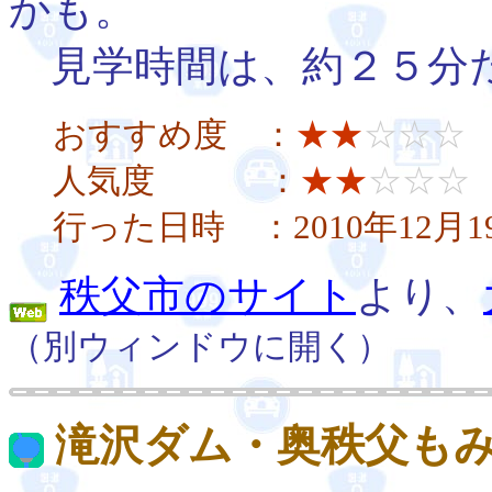
かも。
見学時間は、約２５分
おすすめ度 ：
★★
☆☆☆
人気度 ：
★★
☆☆☆
行った日時 ：2010年12月1
秩父市のサイト
より、
（別ウィンドウに開く）
滝沢ダム・奥秩父も