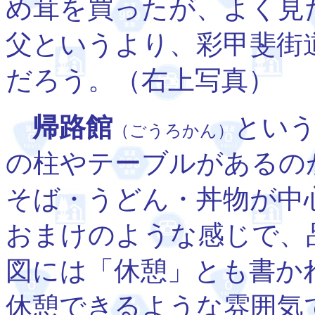
め茸を買ったが、よく見
父というより、彩甲斐街
だろう。（右上写真）
帰路館
とい
（ごうろかん）
の柱やテーブルがあるの
そば・うどん・丼物が中
おまけのような感じで、
図には「休憩」とも書か
休憩できるような雰囲気