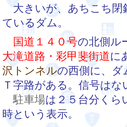
大きいが、あちこち閉
ているダム。
国道１４０号
の北側ル
大滝道路・彩甲斐街道
に
沢トンネル
の西側に、ダ
Ｔ字路がある。信号はな
駐車場
は２５台分くら
時という表示。