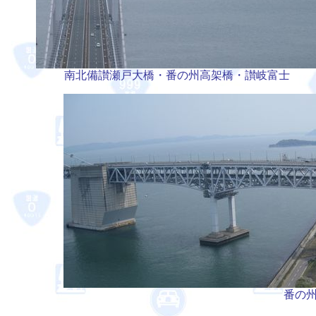
南北備讃瀬戸大橋・番の州高架橋・讃岐富士
番の