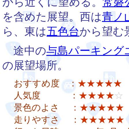
から近くに望める。
常磐
を含めた展望。西は
青ノ
ら、東は
五色台
から望む
途中の
与島パーキング
の展望場所。
おすすめ度 ：
★★★★★
人気度 ：
★★★★
☆
景色のよさ ：
★★★★★
走りやすさ ：
★★★★★