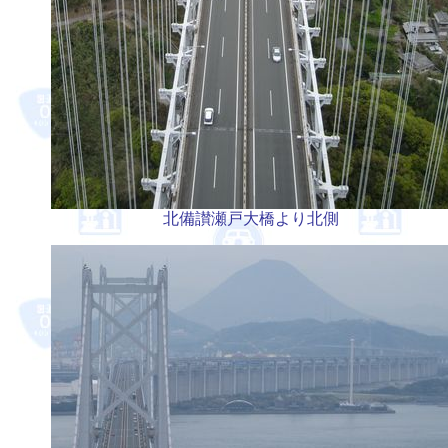
北備讃瀬戸大橋より北側