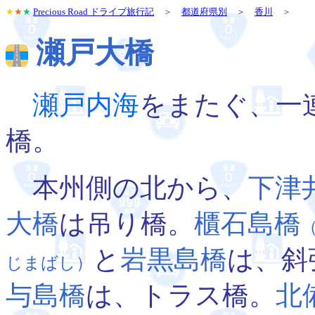
★
★
★
Precious Road ドライブ旅行記
＞
都道府県別
＞
香川
＞
瀬戸大橋
瀬戸内海
をまたぐ、一
橋。
本州側の北から、
下津
大橋
は吊り橋。
櫃石島橋
と
岩黒島橋
は、斜
じまばし）
与島橋
は、トラス橋。
北