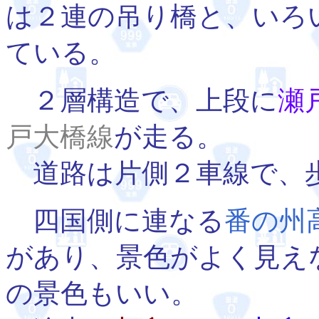
は２連の吊り橋と、いろ
ている。
２層構造で、上段に
瀬
戸大橋線
が走る。
道路は片側２車線で、
四国側に連なる
番の州
があり、景色がよく見え
の景色もいい。