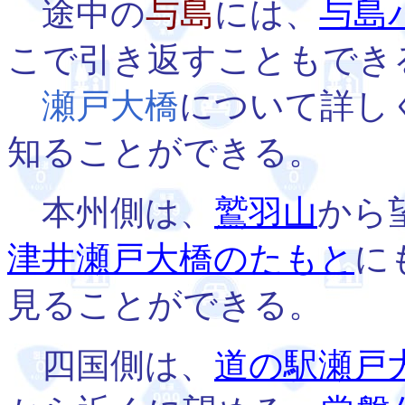
途中の
与島
には、
与島
こで引き返すこともでき
瀬戸大橋
について詳し
知ることができる。
本州側は、
鷲羽山
から
津井瀬戸大橋のたもと
に
見ることができる。
四国側は、
道の駅瀬戸