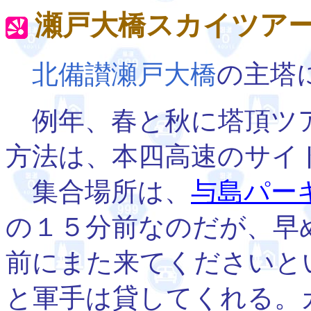
瀬戸大橋スカイツア
北備讃瀬戸大橋
の主塔
例年、春と秋に塔頂ツ
方法は、本四高速のサイ
集合場所は、
与島パー
の１５分前なのだが、早
前にまた来てくださいと
と軍手は貸してくれる。