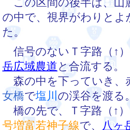
この区間の後半は、山
の中で、視界がわりとよ
た。
信号のないＴ字路（↑）
岳広域農道
と合流する。
森の中を下っていき、
女橋
で
塩川
の渓谷を渡る
橋の先で、Ｔ字路（↑）
号増富若神子線
で、
八ヶ