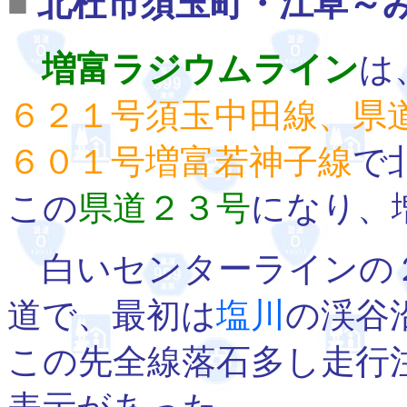
■
北杜市須玉町・江草～
増富ラジウムライン
は
６２１号須玉中田線、県
６０１号増富若神子線
で
この
県道２３号
になり、
白いセンターラインの
道で、最初は
塩川
の渓谷
この先全線落石多し走行