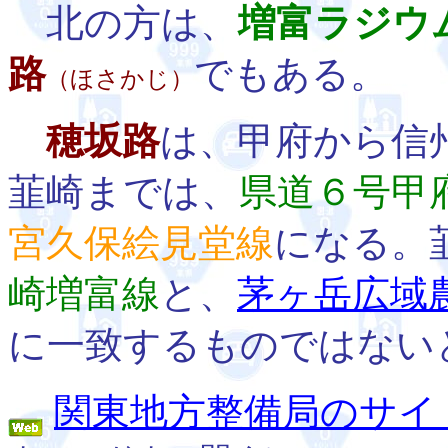
北の方は、
増富ラジウ
路
でもある。
（ほさかじ）
穂坂路
は、甲府から信
韮崎までは、
県道６号甲
宮久保絵見堂線
になる。
崎増富線
と、
茅ヶ岳広域
に一致するものではない
関東地方整備局のサイ