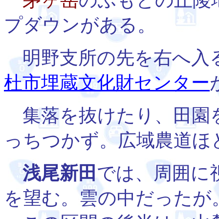
茅ヶ岳
のふもとの丘陵
プダウンがある。
明野支所の先を右へ入
杜市埋蔵文化財センター
集落を抜けたり、田園
っちつかず。広域農道ほ
浅尾新田
では、周囲に
を望む。雲の中だったが