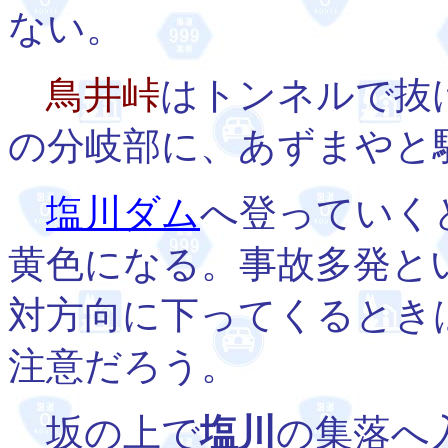
ない。
鳥井峠
はトンネルで抜
の分岐部に、あずまやと
塩川ダム
へ登っていく
黄色になる。事故多発と
対方向に下ってくるとき
注意だろう。
坂の上で
塩川
の集落へ