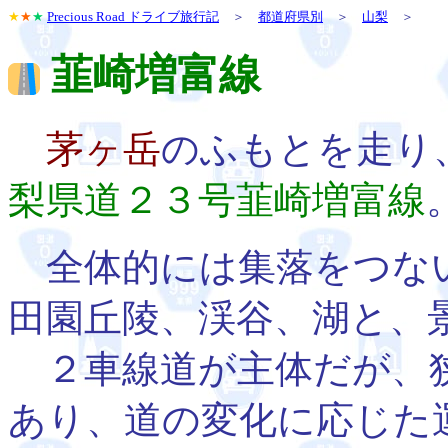
★
★
★
Precious Road ドライブ旅行記
＞
都道府県別
＞
山梨
＞
韮崎増富線
茅ヶ岳
のふもとを走り
梨県道２３号韮崎増富線
全体的には集落をつな
田園丘陵、渓谷、湖と、
２車線道が主体だが、狭
あり、道の変化に応じた