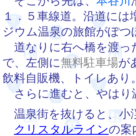
そこから先は、
本谷川
１．５車線道。沿道には
ジウム温泉の旅館がぽつ
道なりに右へ橋を渡っ
で、左側に
無料駐車場
が
飲料自販機、トイレあり
さらに進むと、やはり
温泉街を抜けると、小渓
クリスタルライン
の案