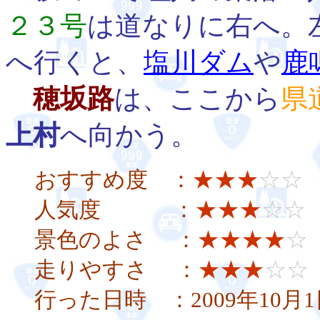
２３号
は道なりに右へ。
へ行くと、
塩川ダム
や
鹿
穂坂路
は、ここから
県
上村
へ向かう。
おすすめ度 ：
★★★
☆☆
人気度 ：
★★★
☆☆
景色のよさ ：
★★★★
☆
走りやすさ ：
★★★
☆☆
行った日時 ：2009年10月1