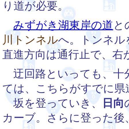
り道が必要。
みずがき湖東岸の道
と
川トンネル
へ。トンネル
直進方向は通行止で、右
迂回路といっても、十分
ては、こちらがすでに県
坂を登っていき、
日向
カーブ。さらに登った後