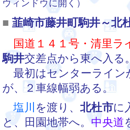
ウィンドウに開く）
■
韮崎市藤井町駒井～北
国道１４１号・清里ラ
駒井
交差点から東へ入る
最初はセンターライン
が、２車線幅弱ある。
塩川
を渡り、
北杜市
に
と、田園地帯へ。
中央道