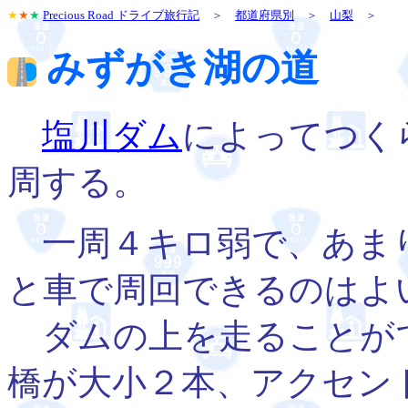
★
★
★
Precious Road ドライブ旅行記
＞
都道府県別
＞
山梨
＞
みずがき湖の道
塩川ダム
によってつく
周する。
一周４キロ弱で、あま
と車で周回できるのはよ
ダムの上を走ることが
橋が大小２本、アクセン