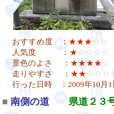
おすすめ度 ：
★★★
☆☆
人気度 ：
★
☆☆☆☆
景色のよさ ：
★★★★
☆
走りやすさ ：
★★
☆☆☆
行った日時 ：2009年10月1
■
南側の道
県道２３