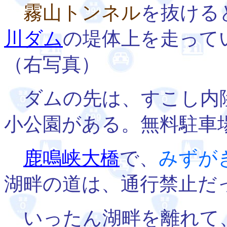
霧山トンネル
を抜ける
川ダム
の堤体上を走って
（右写真）
ダムの先は、すこし内
小公園がある。無料駐車
鹿鳴峡大橋
で、
みずが
湖畔の道は、通行禁止だ
いったん湖畔を離れて