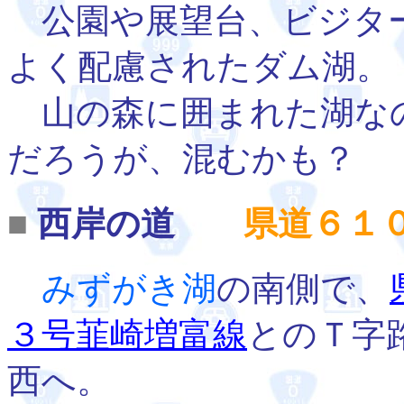
公園や展望台、ビジタ
よく配慮されたダム湖。
山の森に囲まれた湖な
だろうが、混むかも？
■
西岸の道
県道６１
みずがき湖
の南側で、
３号韮崎増富線
とのＴ字
西へ。