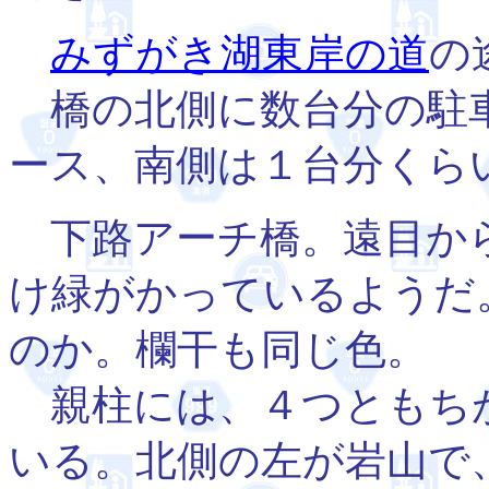
みずがき湖東岸の道
の
橋の北側に数台分の駐
ース、南側は１台分くら
下路アーチ橋。遠目か
け緑がかっているようだ
のか。欄干も同じ色。
親柱には、４つともち
いる。北側の左が岩山で