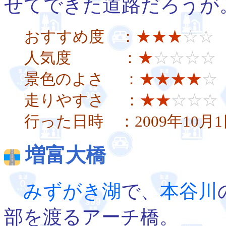
せてできた道路だろうが
おすすめ度 ：
★★★
☆☆
人気度 ：
★
☆☆☆☆
景色のよさ ：
★★★★
☆
走りやすさ ：
★★
☆☆☆
行った日時 ：2009年10月1
増富大橋
みずがき湖
で、
本谷川
部を渡るアーチ橋。