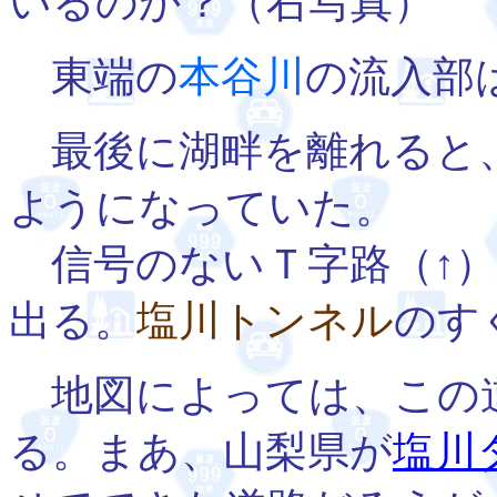
いるのか？（右写真）
東端の
本谷川
の流入部
最後に湖畔を離れると、
ようになっていた。
信号のないＴ字路（↑）
出る。
塩川トンネル
のす
地図によっては、この
る。まあ、山梨県が
塩川