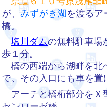
県道６１０号原浅尾韮
が、
みずがき湖
を渡るア
橋。
塩川ダム
の無料駐車場
歩１分。
橋の西端から湖畔を北へ
で、その入口にも車を置
アーチと橋桁部分をＸ
センローゼ橋。