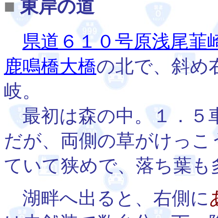
■
東岸の道
県道６１０号原浅尾韮
鹿鳴橋大橋
の北で、斜め
岐。
最初は森の中。１．５
だが、両側の草がけっこ
ていて狭めで、落ち葉も
湖畔へ出ると、右側に