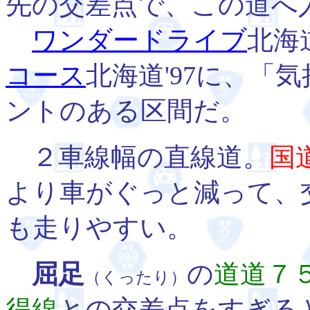
先の交差点で、この道へ
ワンダードライブ
北海道
コース
北海道'97に、「
ントのある区間だ。
２車線幅の直線道。
国
より車がぐっと減って、
も走りやすい。
屈足
の
道道７
（くったり）
得線
との交差点をすぎる