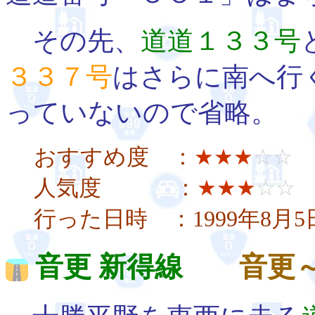
その先、
道道１３３号
３３７号
はさらに南へ行
っていないので省略。
おすすめ度 ：
★★★
☆☆
人気度 ：
★★★
☆☆
行った日時 ：1999年8月
音更 新得線
音更～