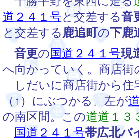
十勝平野を東西に走る
道２４１号
と交差する
音
と交差する
鹿追町
の
下鹿
音更
の
国道２４１号
現
へ向かっていく。商店街
しだいに商店街から住
（↑）にぶつかる。左が
の南区間。この
道道１３
国道２４１号
帯広北バ