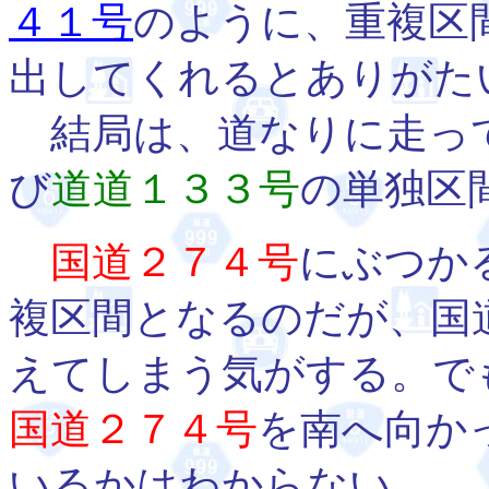
４１号
のように、重複区
出してくれるとありがた
結局は、道なりに走っ
び
道道１３３号
の単独区
国道２７４号
にぶつか
複区間となるのだが、国
えてしまう気がする。で
国道２７４号
を南へ向か
いるかはわからない。