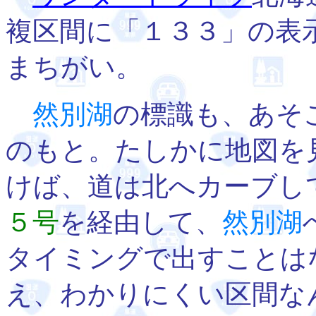
複区間に「１３３」の表
まちがい。
然別湖
の標識も、あそ
のもと。たしかに地図を
けば、道は北へカーブし
５号
を経由して、
然別湖
タイミングで出すことは
え、わかりにくい区間な