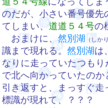
道５４号線
になってしま
のだが、小さい番号優先
てしまい、
道道５４号
の
おまけに、
然別湖
（しか
識まで現れる。
然別湖
は
なりに走っていたつもり
で北へ向かっていたのか
引き返すと、まっすぐ走
標識が現れて、？？？