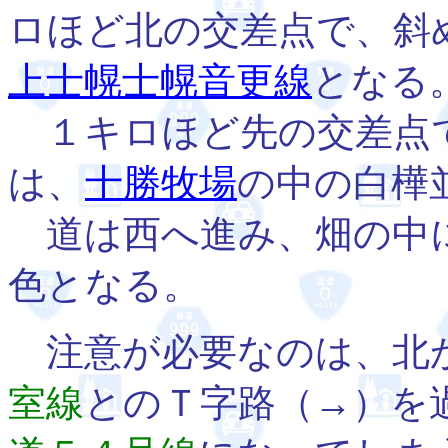
ロほど北の交差点で、斜
上士幌士幌音更線
となる
１キロほど先の交差点
は、
十勝牧場
の中の白樺
道は西へ進み、畑の中
色となる。
注意が必要なのは、北
室線
とのＴ字路（→）を