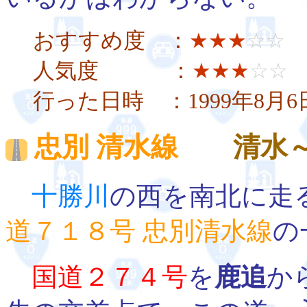
おすすめ度 ：
★★★
☆☆
人気度 ：
★★★
☆☆
行った日時 ：1999年8月
忠別 清水線
清水～
十勝川
の西を南北に走
道７１８号 忠別清水線
の
国道２７４号
を
鹿追
か