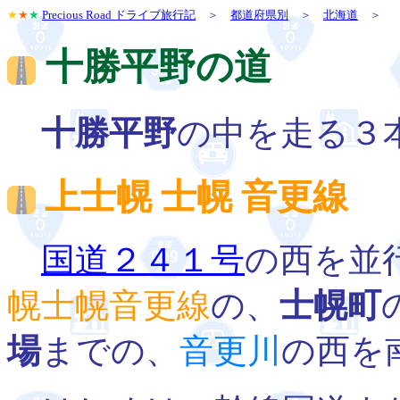
★
★
★
Precious Road ドライブ旅行記
＞
都道府県別
＞
北海道
＞
十勝平野の道
十勝平野
の中を走る３
上士幌 士幌 音更線
士
国道２４１号
の西を並
幌士幌音更線
の、
士幌町
場
までの、
音更川
の西を