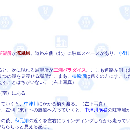
展望所
が
涼風峠
。道路左側（北）に駐車スペースがあり、
小野
ると、次に現れる展望所が
三湖パラダイス
。ここも道路左側（
３つの湖を見渡せる場所だ。まあ、
桧原湖
は遠くの方にすこし
えることはちがいない。（右上写真）
（南）にある。
ていくと、
中津川
にかかる橋を渡る。（左下写真）
、左側（東）への脇道へ入っていくと、
中津川渓谷
の駐車場
の後、
秋元湖
の近くを左右にワインディングしながら走って
がちらちらと見える感じ。