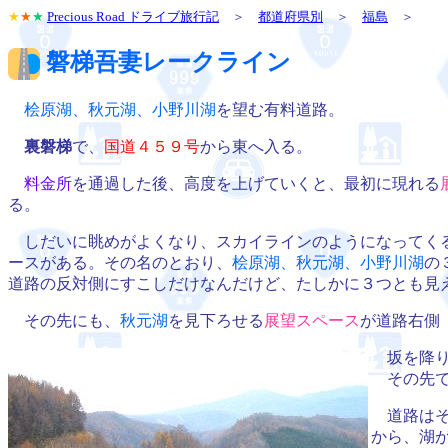
★
★
★
Precious Road ドライブ旅行記
＞
都道府県別
＞
福島
＞
磐梯吾妻レークライン
桧原湖、秋元湖、小野川湖
を望む有料道路。
裏磐梯
で、
国道４５９号
から東へ入る。
料金所
を通過した後、高度を上げていくと、最初に現れる
る。
しだいに眺めがよくなり、スカイラインのようになってく
ースがある。その名のとおり、
桧原湖、秋元湖、小野川湖
の
道路の反対側にすこしだけなんだけど、たしかに３つとも見
その先にも、
秋元湖
を見下ろせる
展望スペース
が道路右側
坂を降り
その先で
道路はそ
から、湖