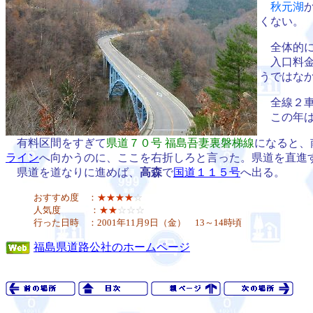
秋元湖
くない。
全体的に
入口料金
うではな
全線２車
この年は
有料区間をすぎて
県道７０号 福島吾妻裏磐梯線
になると、
ライン
へ向かうのに、ここを右折しろと言った。県道を直進
県道を道なりに進めば、
高森
で
国道１１５号
へ出る。
おすすめ度 ：
★★★★
☆
人気度 ：
★★
☆☆☆
行った日時 ：2001年11月9日（金） 13～14時頃
福島県道路公社のホームページ