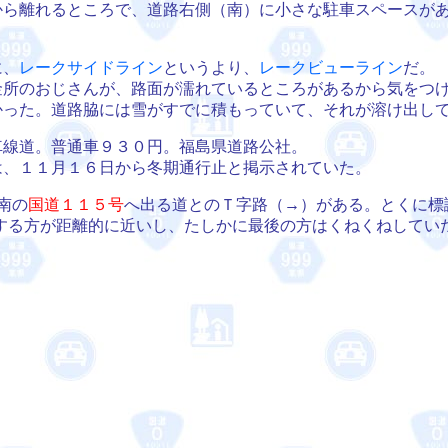
から離れるところで、道路右側（南）に小さな駐車スペースが
、
レークサイドライン
というより、
レークビューライン
だ。
所のおじさんが、路面が濡れているところがあるから気をつけ
かった。道路脇には雪がすでに積もっていて、それが溶け出し
線道。普通車９３０円。福島県道路公社。
、１１月１６日から冬期通行止と掲示されていた。
南の
国道１１５号
へ出る道とのＴ字路（→）がある。とくに標
する方が距離的に近いし、たしかに最後の方はくねくねしてい