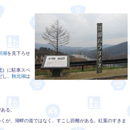
川湖
を見下ろせ
北）に駐車スペ
だし、
秋元湖
は
がある。
いくが、湖畔の道ではなく、すこし距離がある。紅葉のすきま