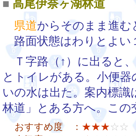
■
高尾伊奈ヶ湖林道
県道
からそのまま進む
路面状態はわりとよい
Ｔ字路（↑）に出ると、
とトイレがある。小便器
いの水は出た。案内標識
林道」とある方へ。この
おすすめ度 ：
★★★
☆☆