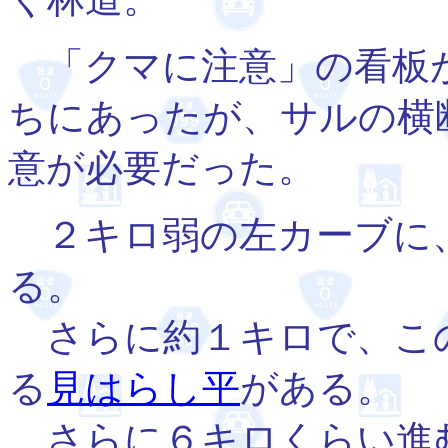
「クマに注意」の看板
ちにあったが、サルの横
意が必要だった。
２キロ弱の左カーブに
る。
さらに約１キロで、こ
る
見はらし平
がある。
さらに６キロくらい進