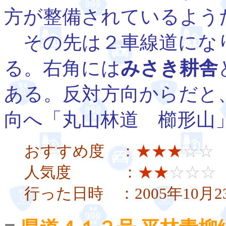
方が整備されているよう
その先は２車線道にな
る。右角には
みさき耕舎
ある。反対方向からだと
向へ「丸山林道 櫛形山
おすすめ度 ：
★★★
☆☆
人気度 ：
★★
☆☆☆
行った日時 ：2005年10月