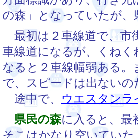
の森」となっていたが、
最初は２車線道で、市街
車線道になるが、くねく
なると２車線幅弱ある。
で、スピードは出ないの
途中で、
ウエスタンラ
県民の森
に入ると、最
そこはかなり空いていた