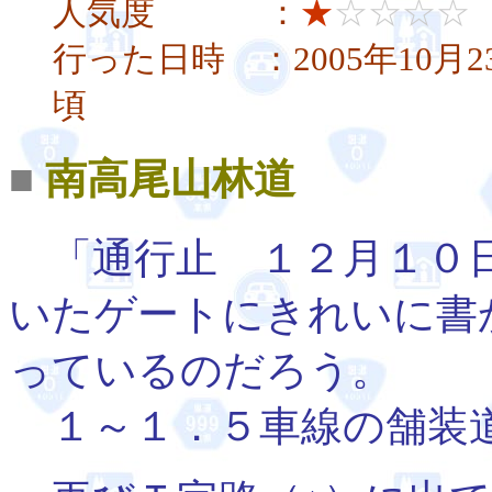
人気度 ：
★
☆☆☆☆
行った日時 ：2005年10月2
頃
■
南高尾山林道
「通行止 １２月１０日
いたゲートにきれいに書
っているのだろう。
１～１．５車線の舗装