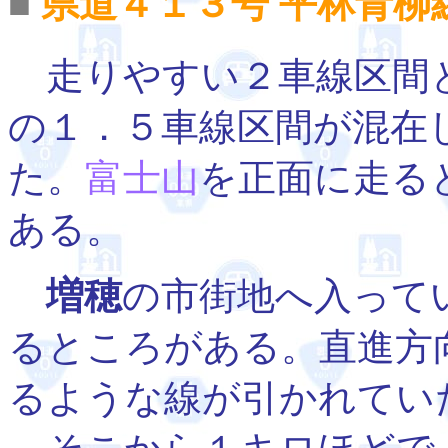
■
県道４１３号 平林青柳
走りやすい２車線区間
の１．５車線区間が混在
た。
富士山
を正面に走る
ある。
増穂
の市街地へ入って
るところがある。直進方
るような線が引かれてい