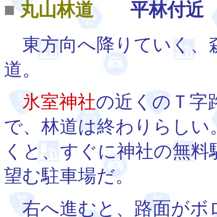
■
丸山林道
平林付近
東方向へ降りていく、
道。
氷室神社
の近くのＴ字
で、林道は終わりらしい
くと、すぐに神社の無料
望む駐車場だ。
右へ進むと、路面がボ