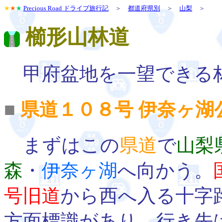
★
★
★
Precious Road ドライブ旅行記
＞
都道府県別
＞
山梨
＞
櫛形山林道
甲府盆地を一望できる
■
県道１０８号 伊奈ヶ湖
まずはこの
県道
で
山梨
森
・
伊奈ヶ湖
へ向かう。
号旧道
から西へ入る十字
方面標識があり、行き先