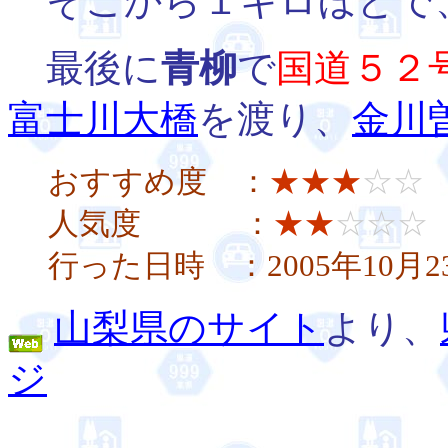
そこから１キロほどで
最後に
青柳
で
国道５２
富士川大橋
を渡り、
金川
おすすめ度 ：
★★★
☆☆
人気度 ：
★★
☆☆☆
行った日時 ：2005年10月
山梨県のサイト
より、
ジ