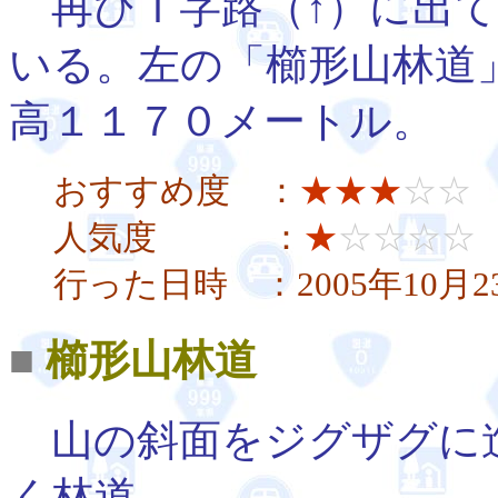
再びＴ字路（↑）に出て
いる。左の「櫛形山林道
高１１７０メートル。
おすすめ度 ：
★★★
☆☆
人気度 ：
★
☆☆☆☆
行った日時 ：2005年10月
■
櫛形山林道
山の斜面をジグザグに
く林道。