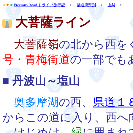
★
★
★
Precious Road ドライブ旅行記
＞
都道府県別
＞
山梨
＞
大菩薩ライン
大菩薩嶺
の北から西を
号・青梅街道
の一部でも
■
丹波山～塩山
奥多摩湖
の西、
県道１
からこの道に入り、西へ
はじめは、
緑
に囲まれ