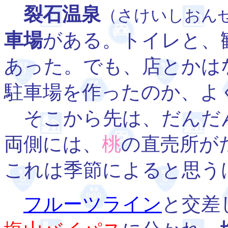
裂石温泉
（さけいしおん
車場
がある。トイレと、
あった。でも、店とかは
駐車場を作ったのか、よ
そこから先は、だんだ
両側には、
桃
の直売所が
これは季節によると思う
フルーツライン
と交差