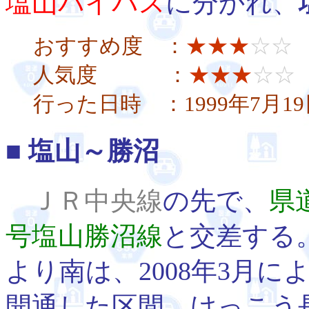
塩山バイパス
に分かれ、
おすすめ度 ：
★★★
☆☆
人気度 ：
★★★
☆☆
行った日時 ：1999年7月19
■
塩山～勝沼
ＪＲ中央線
の先で、
県
号塩山勝沼線
と交差する
より南は、2008年3月に
開通した区間。けっこう