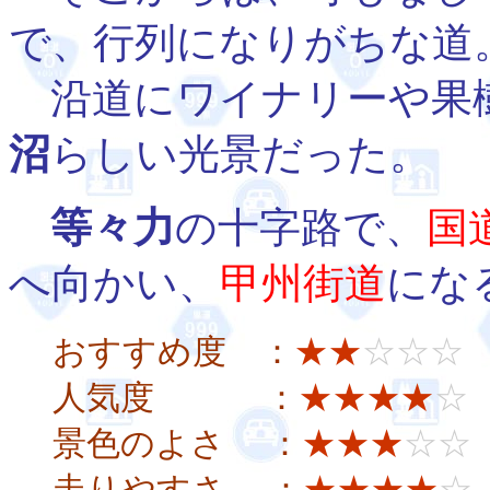
で、行列になりがちな道
沿道にワイナリーや果
沼
らしい光景だった。
等々力
の十字路で、
国
へ向かい、
甲州街道
にな
おすすめ度 ：
★★
☆☆☆
人気度 ：
★★★★
☆
景色のよさ ：
★★★
☆☆
走りやすさ ：
★★★★
☆