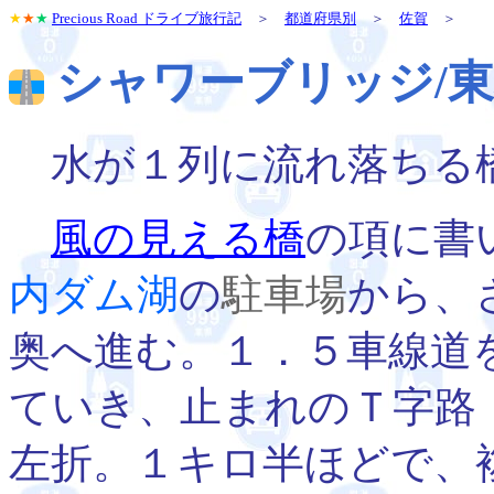
★
★
★
Precious Road ドライブ旅行記
＞
都道府県別
＞
佐賀
＞
シャワーブリッジ/
水が１列に流れ落ちる
風の見える橋
の項に書
内ダム湖
の
駐車場
から、
奥へ進む。１．５車線道
ていき、止まれのＴ字路
左折。１キロ半ほどで、