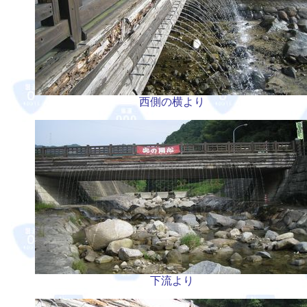
西側の横より
下流より