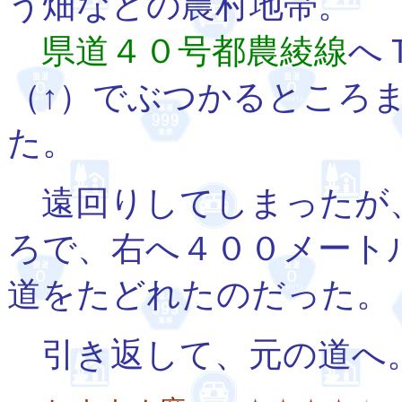
う畑などの農村地帯。
県道４０号都農綾線
へ
（↑）でぶつかるところ
た。
遠回りしてしまったが
ろで、右へ４００メート
道をたどれたのだった。
引き返して、元の道へ