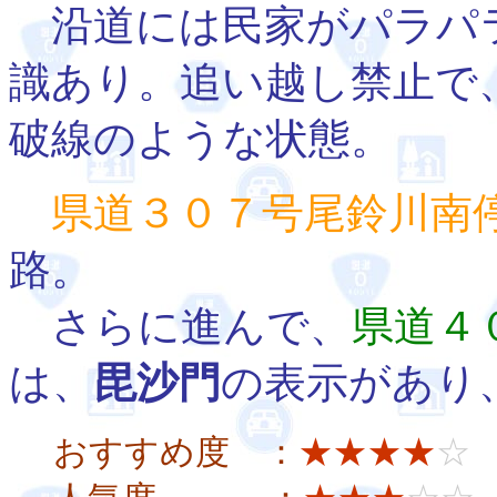
沿道には民家がパラパ
識あり。追い越し禁止で
破線のような状態。
県道３０７号尾鈴川南
路。
さらに進んで、
県道４
は、
毘沙門
の表示があり
おすすめ度 ：
★★★★
☆