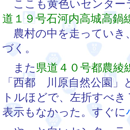
ここも黄色いセンター
道１９号石河内高城高鍋
農村の中を走っていき
づく。
また
県道４０号都農綾
「西都 川原自然公園」
トルほどで、左折すべき
表示もなかった。すぐに