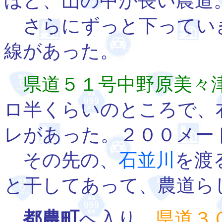
ほど、山の中が長い農道
さらにずっと下ってい
線があった。
県道５１号中野原美々
ロ半くらいのところで、
レがあった。２００メー
その先の、
石並川
を渡
と干してあって、農道ら
都農町
へ入り、
県道３