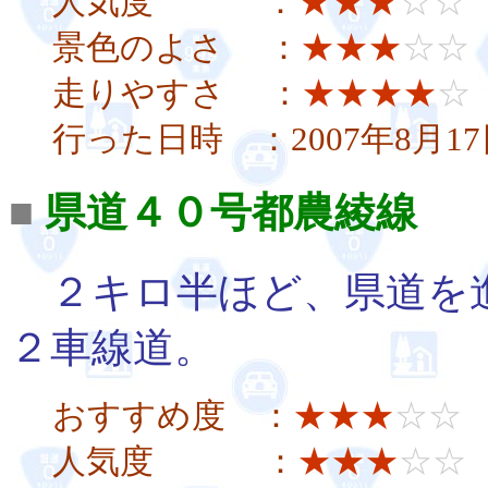
人気度 ：
★★★
☆☆
景色のよさ ：
★★★
☆☆
走りやすさ ：
★★★★
☆
行った日時 ：2007年8月17
■
県道４０号都農綾線
毘
２キロ半ほど、県道を
２車線道。
おすすめ度 ：
★★★
☆☆
人気度 ：
★★★
☆☆