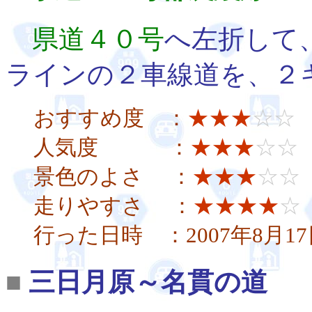
県道４０号
へ左折して
ラインの２車線道を、２
おすすめ度 ：
★★★
☆☆
人気度 ：
★★★
☆☆
景色のよさ ：
★★★
☆☆
走りやすさ ：
★★★★
☆
行った日時 ：2007年8月17
■
三日月原～名貫の道