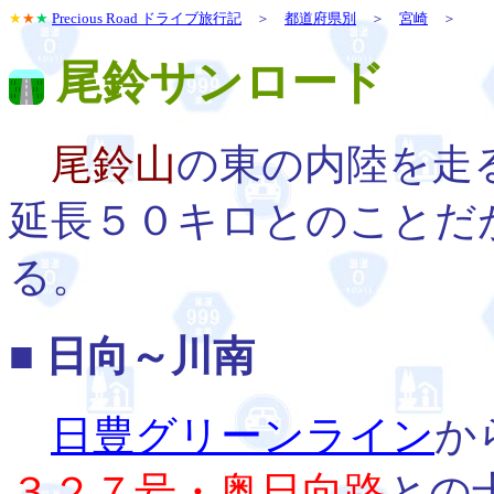
★
★
★
Precious Road ドライブ旅行記
＞
都道府県別
＞
宮崎
＞
尾鈴サンロード
尾鈴山
の東の内陸を走
延長５０キロとのことだ
る。
■ 日向～川南
日豊グリーンライン
か
３２７号・奥日向路
との