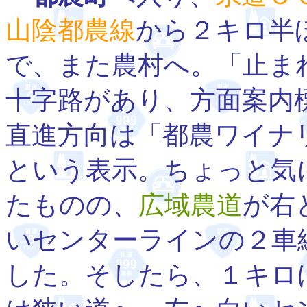
山陰都農線
から２キロ半
で、また農村へ。「止ま
十字路があり、方面案内
直進方向は「都農ワイナ
という表示。ちょっと気
たものの、
広域農道
が右
いセンターラインの２車
した。そしたら、１キロ