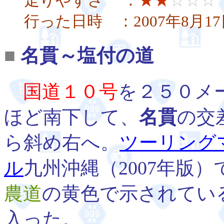
走りやすさ ：
★★
☆☆☆
行った日時 ：2007年8月17
■
名貫～塩付の道
国道１０号
を２５０メ
ほど南下して、
名貫
の交
ら斜め右へ。
ツーリング
ル
九州沖縄（2007年版）
農道
の黄色で示されてい
入った。