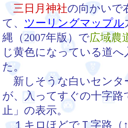
三日月神社
の向かいで
て、
ツーリングマップル
縄（2007年版）で
広域農
じ黄色になっている道へ
た。
新しそうな白いセンタ
が、入ってすぐの十字路
止」の表示。
１キロほどでＴ字路（↑