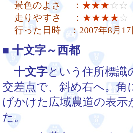
景色のよさ ：
★★★
☆☆
走りやすさ ：
★★★★
☆
行った日時 ：2007年8月17
■ 十文字～西都
十文字
という住所標識
交差点で、斜め右へ。角
げかけた広域農道の表示
た。