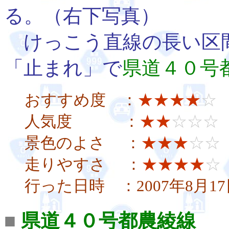
る。（右下写真）
けっこう直線の長い区
「止まれ」で
県道４０号
おすすめ度 ：
★★★★
☆
人気度 ：
★★
☆☆☆
景色のよさ ：
★★★
☆☆
走りやすさ ：
★★★★
☆
行った日時 ：2007年8月17
■
県道４０号都農綾線
川