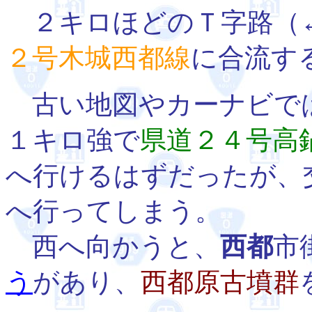
２キロほどのＴ字路（
２号木城西都線
に合流す
古い地図やカーナビで
１キロ強で
県道２４号高
へ行けるはずだったが、
へ行ってしまう。
西へ向かうと、
西都
市
う
があり、
西都原古墳群