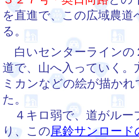
を直進で、この広域農道
る。
白いセンターラインの
道で、山へ入っていく。
ミカンなどの絵が描かれ
た。
４キロ弱で、道がルー
り、この
尾鈴サンロード