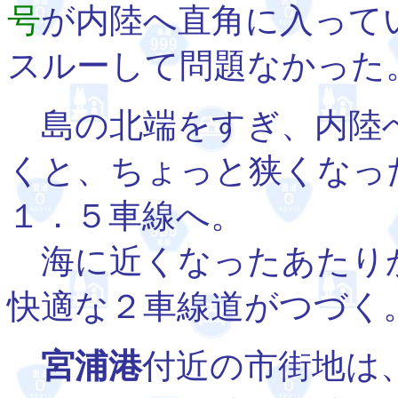
号
が内陸へ直角に入って
スルーして問題なかった
島の北端をすぎ、内陸
くと、ちょっと狭くなっ
１．５車線へ。
海に近くなったあたり
快適な２車線道がつづく
宮浦港
付近の市街地は