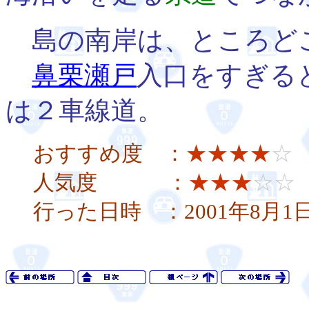
島の南岸は、ところど
鼻栗瀬戸
入口をすぎる
は２車線道。
おすすめ度 ：
★★★★
☆
人気度 ：
★★★
☆☆
行った日時 ：2001年8月1