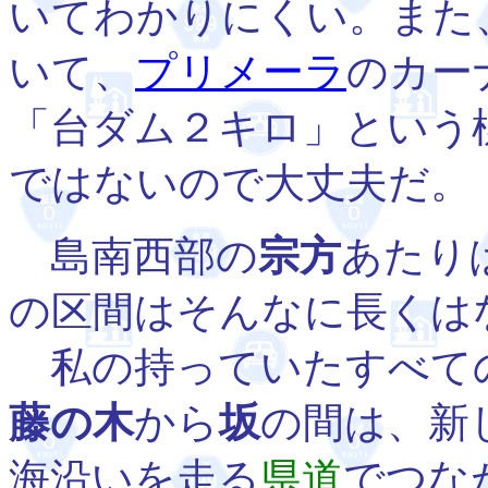
いてわかりにくい。また
いて、
プリメーラ
のカー
「台ダム２キロ」という
ではないので大丈夫だ。
島南西部の
宗方
あたり
の区間はそんなに長くは
私の持っていたすべて
藤の木
から
坂
の間は、新
海沿いを走る
県道
でつな