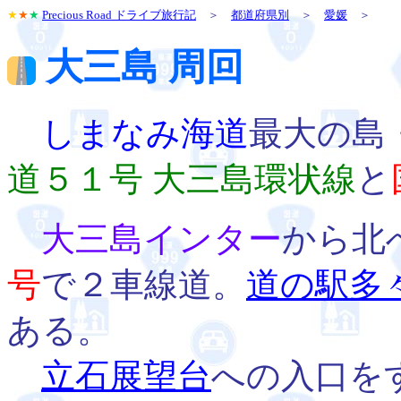
★
★
★
Precious Road ドライブ旅行記
＞
都道府県別
＞
愛媛
＞
大三島 周回
しまなみ海道
最大の島
道５１号 大三島環状線
と
大三島インター
から北
号
で２車線道。
道の駅多
ある。
立石展望台
への入口を