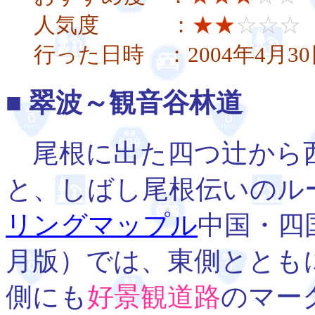
人気度 ：
★★
☆☆☆
行った日時 ：2004年4月3
■ 翠波～観音谷林道
尾根に出た四つ辻から
と、しばし尾根伝いのル
リングマップル
中国・四国
月版）では、東側ととも
側にも
好景観道路
のマー