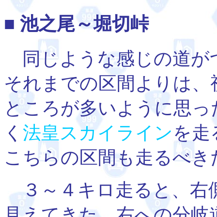
■ 池之尾～堀切峠
同じような感じの道が
それまでの区間よりは、
ところが多いように思っ
く
法皇スカイライン
を走
こちらの区間も走るべき
３～４キロ走ると、右
見えてきた。右への分岐