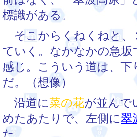
標識がある。
そこからくねくねと、
ていく。なかなかの急坂
感じ。こういう道は、下
だ。（想像）
沿道に
菜の花
が並んで
めたあたりで、左側に
翠
た。