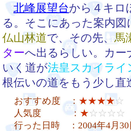
北峰展望台
から４キロ
る。そこにあった案内図
仏山林道
で、その先、
馬
ター
へ出るらしい。カー
いく道が
法皇スカイライ
根伝いの道をもう少し直
おすすめ度 ：
★★★★
☆
人気度 ：
★
☆☆☆☆
行った日時 ：2004年4月3