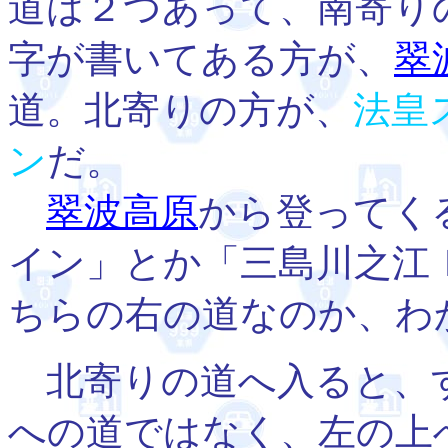
道は２つあって、南寄り
字が書いてある方が、
翠
道。北寄りの方が、
法皇
ン
だ。
翠波高原
から登ってく
イン」とか「三島川之江
ちらの右の道なのか、わ
北寄りの道へ入ると、
への道ではなく、左の上