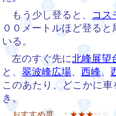
もう少し登ると、
コス
００メートルほど登ると
いる。
左のすぐ先に
北峰展望
と、
翠波峰広場
、
西峰
、
このあたり、どこかに車
き。
おすすめ度 ：
★★★
☆☆