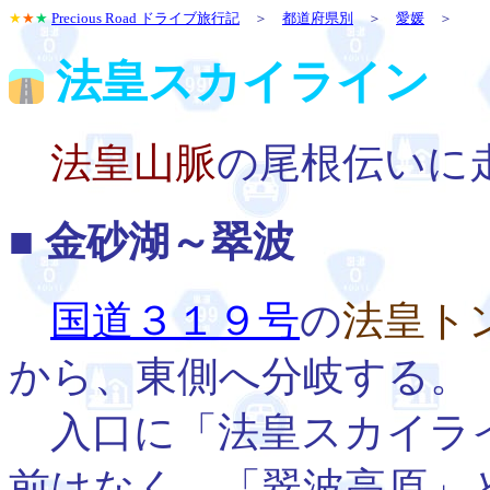
★
★
★
Precious Road ドライブ旅行記
＞
都道府県別
＞
愛媛
＞
法皇スカイライン
法皇山脈
の尾根伝いに
■ 金砂湖～翠波
国道３１９号
の
法皇ト
から、東側へ分岐する。
入口に「法皇スカイラ
前はなく、「翠波高原」