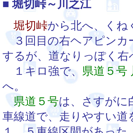
■ 堀切峠～川之江
堀切峠
から北へ、くね
３回目の右ヘアピンカ
するが、道なりっぽく右
１キロ強で、
県道５号
へ。
県道５号
は、さすがに
車線道で、走りやすい道
１．５車線区間があった