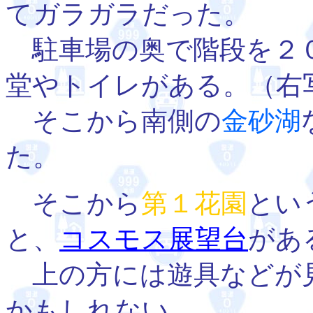
てガラガラだった。
駐車場の奥で階段を２
堂やトイレがある。（右
そこから南側の
金砂湖
た。
そこから
第１花園
とい
と、
コスモス展望台
があ
上の方には遊具などが
かもしれない。