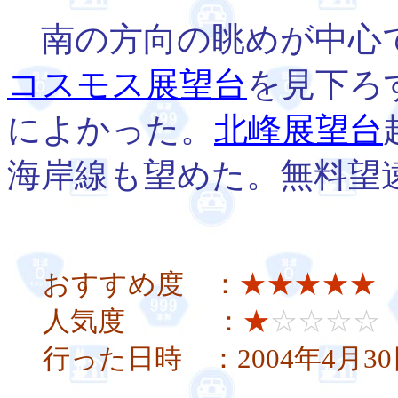
南の方向の眺めが中心
コスモス展望台
を見下ろ
によかった。
北峰展望台
海岸線も望めた。無料望
おすすめ度 ：
★★★★★
人気度 ：
★
☆☆☆☆
行った日時 ：2004年4月3