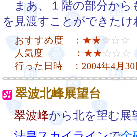
まあ、１階の部分から
を見渡すことができたけ
おすすめ度 ：
★★
☆☆☆
人気度 ：
★★
☆☆☆
行った日時 ：2004年4月3
翠波北峰展望台
翠波峰
から北を望む展
法皇スカイライン
で
金