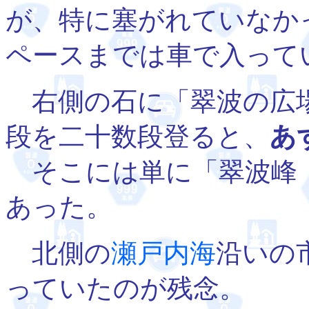
が、特に塞がれていなか
ペースまでは車で入って
右側の石に「翠波の広
段を二十数段登ると、
あ
そこには単に「翠波峰 
あった。
北側の
瀬戸内海
沿いの
っていたのが残念。