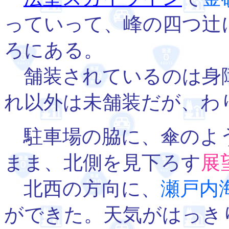
っていって、峰の四つ辻
ろにある。
舗装されているのは身
れ以外は未舗装だが、わ
駐車場の脇に、傘のよ
まま、北側を見下ろす
展
北西の方向に、
瀬戸内
ができた。天気がはっき