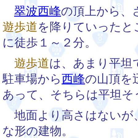
翠波西峰
の頂上から、
遊歩道
を降りていったと
に徒歩１～２分。
遊歩道
は、あまり平坦
駐車場から
西峰
の山頂を
あって、そちらは平坦そ
地面より高さはないが
な形の建物。