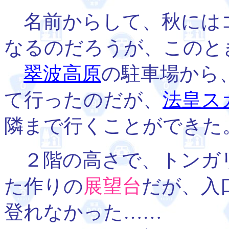
名前からして、秋には
なるのだろうが、このと
翠波高原
の駐車場から
て行ったのだが、
法皇ス
隣まで行くことができた
２階の高さで、トンガ
た作りの
展望台
だが、入
登れなかった……