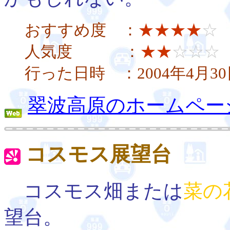
おすすめ度 ：
★★★★
☆
人気度 ：
★★
☆☆☆
行った日時 ：2004年4月3
翠波高原のホームペー
コスモス展望台
コスモス畑または
菜の
望台。