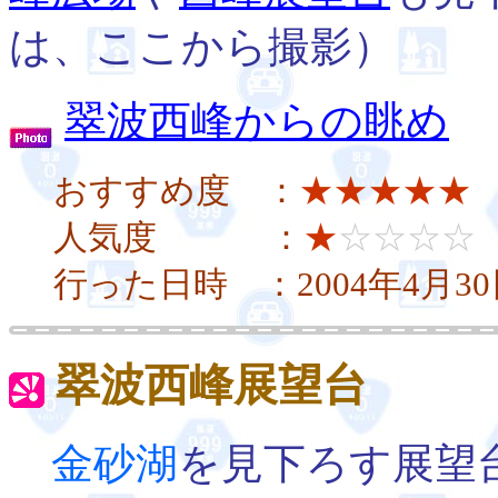
は、ここから撮影）
翠波西峰からの眺め
（
おすすめ度 ：
★★★★★
人気度 ：
★
☆☆☆☆
行った日時 ：2004年4月3
翠波西峰展望台
金砂湖
を見下ろす展望