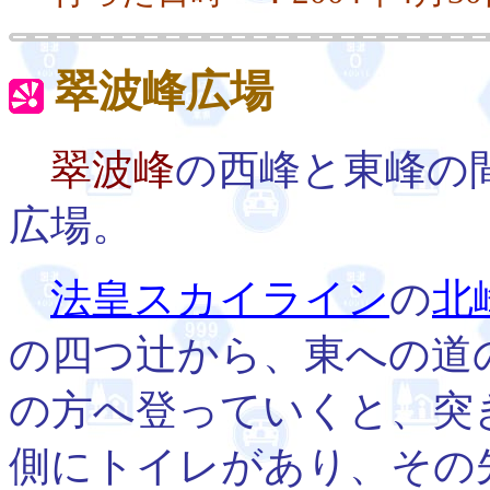
翠波峰広場
翠波峰
の西峰と東峰の
広場。
法皇スカイライン
の
北
の四つ辻から、東への道
の方へ登っていくと、突
側にトイレがあり、その