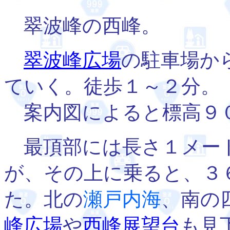
翠波峰の西峰。
翠波峰広場
の駐車場か
ていく。徒歩１～２分。
案内図によると標高９
最頂部には長さ１メー
が、その上に乗ると、３
た。北の
瀬戸内海
、南の
峰広場
や
西峰展望台
も見