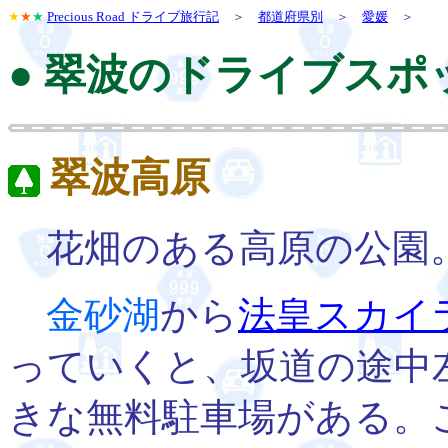
★
★
★
Precious Road ドライブ旅行記
＞
都道府県別
＞
愛媛
＞
● 翠波のドライブスポ
翠波高原
花畑のある高原の公園
金砂湖
から
法皇スカイ
っていくと、坂道の途中
きな無料駐車場がある。