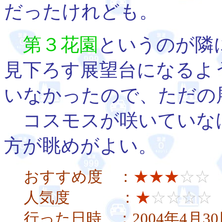
だったけれども。
第３花園
というのが隣
見下ろす展望台になるよ
いなかったので、ただの
コスモスが咲いていな
方が眺めがよい。
おすすめ度 ：
★★★
☆☆
人気度 ：
★
☆☆☆☆
行った日時 ：2004年4月3