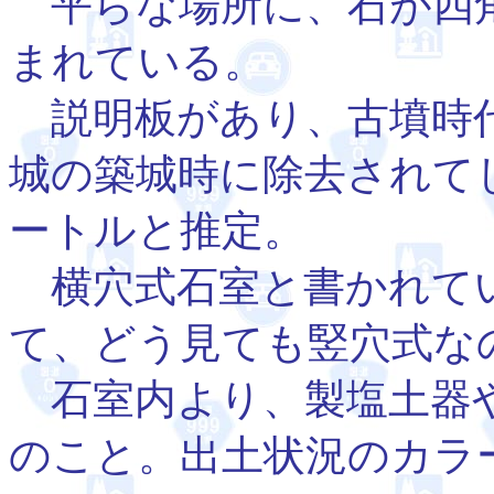
平らな場所に、石が四
まれている。
説明板があり、古墳時代
城の築城時に除去されて
ートルと推定。
横穴式石室と書かれて
て、どう見ても竪穴式な
石室内より、製塩土器や
のこと。出土状況のカラ