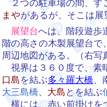
２つの駐車場の間、す
まや
があるが、そこは展
展望台
へは、階段遊歩
階の高さの木製展望台で
周辺地図がある。（右写
視界は３６０度で、素
口島
を結ぶ
多々羅大橋
、
大三島橋
、
大島
とを結ぶ
横には、赤い前掛けを