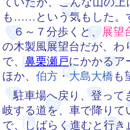
ていたが、こんな山の上
も……という気もした。
６～７分歩くと、
展望
の木製風展望台だが、わ
で、
鼻栗瀬戸
にかかるア
ほか、
伯方・大島大橋
も
駐車場へ戻り、登って
岐する道を、車で降りて
で、しばらく進むと行き