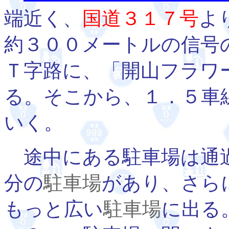
端近く、
国道３１７号
よ
約３００メートルの信号
Ｔ字路に、「開山フラワ
る。そこから、１．５車
いく。
途中にある駐車場は通過
分の
駐車場
があり、さら
もっと広い
駐車場
に出る