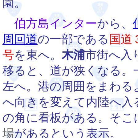
園。
伯方島インター
から、
周回道
の一部である
国道
号
を東へ。
木浦
市街へ入
移ると、道が狭くなる。
左へ。港の周囲をまわる
へ向きを変えて内陸へ入
の角に看板がある。そこ
場
があるという表示。