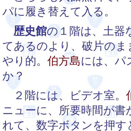
パに履き替えて入る。
歴史館
の１階は、土器
てあるのより、破片のま
やり的。
伯方島
には、パ
か？
２階には、ビデオ室。
ニューに、所要時間が書
れて、数字ボタンを押す