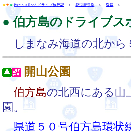
★
★
★
Precious Road ドライブ旅行記
＞
都道府県別
＞
愛媛
＞
● 伯方島のドライブス
しまなみ海道の北から５
開山公園
伯方島
の北西にある山
園。
県道５０号伯方島環状