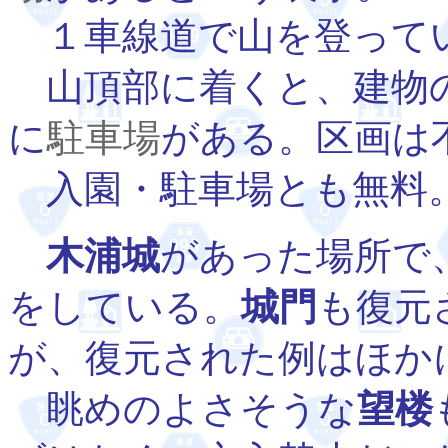
１車線道で山を登って
山頂部に着くと、建物
に
駐車場
がある。区画は
入園・駐車場とも無料
木浦城
があった場所で
をしている。
城門
も復元
が、復元された例はほか
眺めのよさそうな
望楼