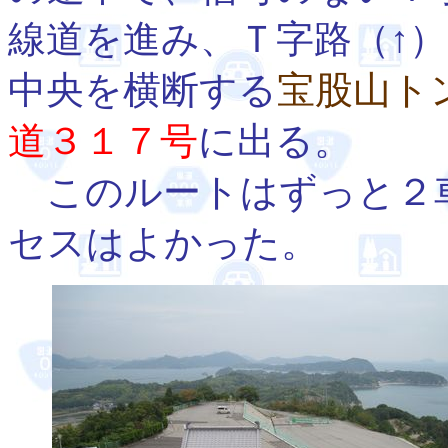
線道を進み、Ｔ字路（↑
中央を横断する
宝股山ト
道３１７号
に出る。
このルートはずっと２
セスはよかった。