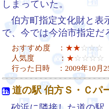
しまっていた。
伯方町指定文化財と表
で、今では今治市指定だ
おすすめ度 ：
★★
☆☆☆
人気度 ：
★
☆☆☆☆
行った日時 ：2009年10月2
道の駅 伯方Ｓ・Ｃパ
砂浜に隣接した道の駅