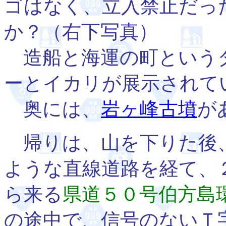
ゴはなく、立入禁止だっ
か？（右下写真）
造船と海運の町という
ーとイカリが展示されて
奥には、
岩ヶ峰古墳
が
帰りは、山を下りた後
ような直線道路を経て、
ら来る
県道５０号伯方島
の途中で、信号のないＴ