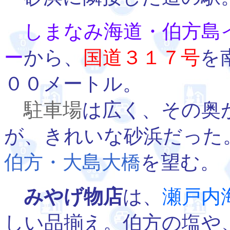
しまなみ海道・伯方島
ー
から、
国道３１７号
を
００メートル。
駐車場
は広く、その奥
が、きれいな砂浜だった
伯方・大島大橋
を望む。
みやげ物店
は、
瀬戸内
しい品揃え。伯方の塩や