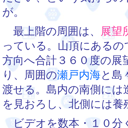
が。
最上階の周囲は、
展望
っている。山頂にあるの
方向へ合計３６０度の展
り、周囲の
瀬戸内海
と島
渡せる。島内の南側には
を見おろし、北側には養
ビデオを数本・１０分く