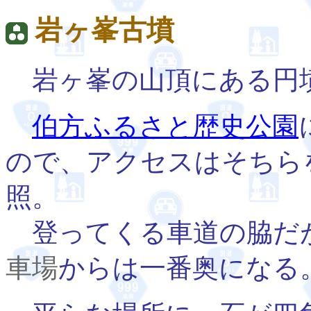
岩ヶ峯古墳
岩ヶ峯の山頂にある円
伯方ふるさと歴史公園
ので、アクセスはそちら
照。
登ってくる車道の脇だ
車場
からは一番奥になる