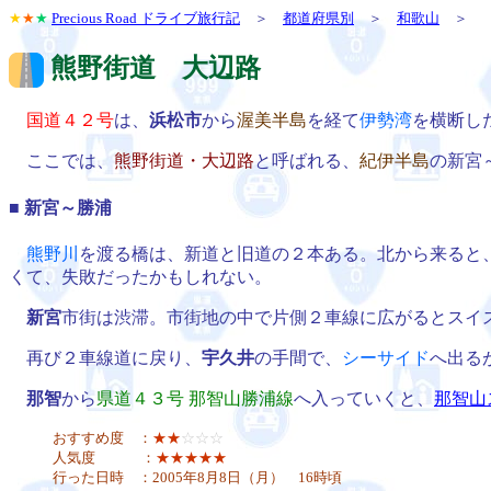
★
★
★
Precious Road ドライブ旅行記
＞
都道府県別
＞
和歌山
＞
熊野街道 大辺路
国道４２号
は、
浜松市
から
渥美半島
を経て
伊勢湾
を横断し
ここでは、
熊野街道・大辺路
と呼ばれる、
紀伊半島
の新宮
■
新宮～勝浦
熊野川
を渡る橋は、新道と旧道の２本ある。北から来ると
くて、失敗だったかもしれない。
新宮
市街は渋滞。市街地の中で片側２車線に広がるとスイ
再び２車線道に戻り、
宇久井
の手間で、
シーサイド
へ出る
那智
から
県道４３号 那智山勝浦線
へ入っていくと、
那智山
おすすめ度 ：
★★
☆☆☆
人気度 ：
★★★★★
行った日時 ：2005年8月8日（月） 16時頃