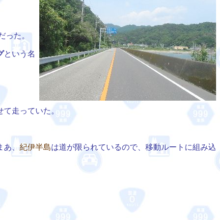
だった。
グ
という名
せて走っていた。
まあ、
紀伊半島
は道が限られているので、移動ルートに組み込