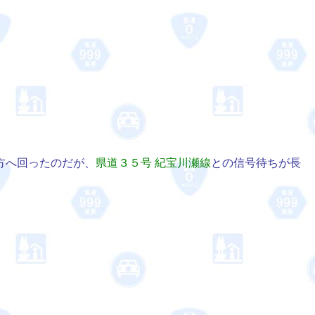
方へ回ったのだが、
県道３５号 紀宝川瀬線
との信号待ちが長