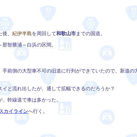
た後、
紀伊半島
を周回して
和歌山市
までの国道。
～那智勝浦～白浜の区間。
、手前側の大型車不可の旧道に行列ができていたので、新道の
スイと流れ出したが、通して拡幅できるのだろうか？
が、幹線道で車は多かった。
スカイライン
へ行く。