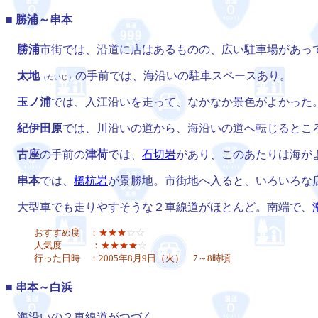
■
勝浦～串本
勝浦
市街では、沿道に店はあるものの、広い駐車場があっ
太地
の手前では、海沿いの駐車スペースあり。
（たいじ）
玉ノ浦
では、入江沿いを走って、なかなか景色がよかった
紀伊田原
では、川沿いの道から、海沿いの道へ転じるとこ
古座
の手前の
津荷
では、
石切岩
があり、このあたりは海が
串本
では、
橋杭岩
が景勝地。市街地へ入ると、いろいろな
大型車でも走りやすそうな２車線道がほとんど。南端で、
おすすめ度 ：
★★★
☆☆
人気度 ：
★★★★
☆
行った日時 ：2005年8月9日（火） 7～8時頃
■
串本～白浜
海沿いの２車線道がつづく。