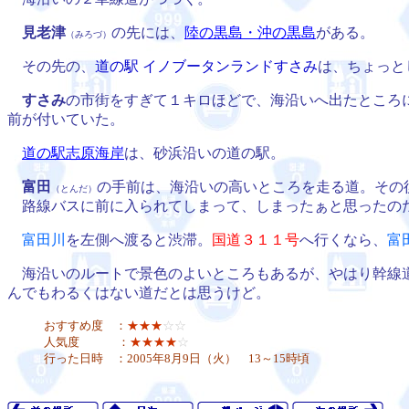
見老津
の先には、
陸の黒島・沖の黒島
がある。
（みろづ）
その先の、
道の駅 イノブータンランドすさみ
は、ちょっと
すさみ
の市街をすぎて１キロほどで、海沿いへ出たところ
前が付いていた。
道の駅志原海岸
は、砂浜沿いの道の駅。
富田
の手前は、海沿いの高いところを走る道。その
（とんだ）
路線バスに前に入られてしまって、しまったぁと思ったのだ
富田川
を左側へ渡ると渋滞。
国道３１１号
へ行くなら、
富
海沿いのルートで景色のよいところもあるが、やはり幹線道
んでもわるくはない道だとは思うけど。
おすすめ度 ：
★★★
☆☆
人気度 ：
★★★★
☆
行った日時 ：2005年8月9日（火） 13～15時頃