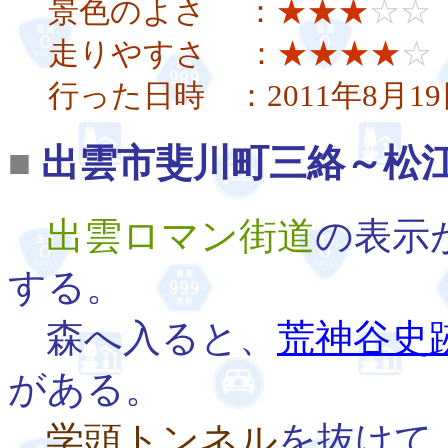
景色のよさ ：
★★★
☆☆
走りやすさ ：
★★★★
☆
行った日時 ：2011年8月19
■
出雲市斐川町三絡
～松
出雲ロマン街道
の表示
する。
森へ入ると、
荒神谷史
がある。
学頭トンネル
を抜けて