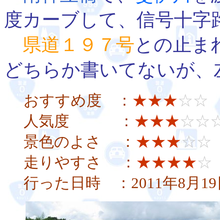
度カーブして、信号十字
県道１９７号
との止ま
どちらか書いてないが、
おすすめ度 ：
★★★
☆☆
人気度 ：
★★★
☆☆
景色のよさ ：
★★★
☆☆
走りやすさ ：
★★★★
☆
行った日時 ：2011年8月19