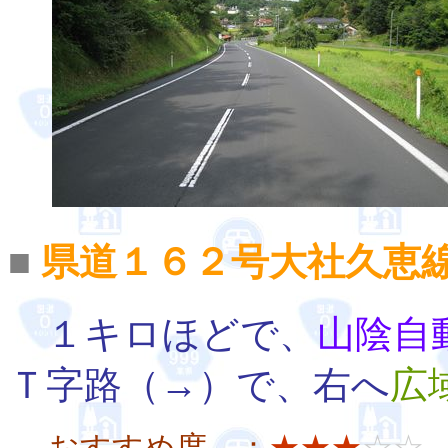
■
県道１６２号大社久恵
１キロほどで、
山陰自
Ｔ字路（→）で、右へ
広
おすすめ度 ：
★★★
☆☆