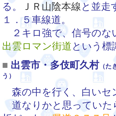
る。
ＪＲ山陰本線
と並走
１．５車線道。
２キロ強で、信号のない
出雲ロマン街道
という標
■
出雲市・多伎町久村
（た
う）
森の中を行く、白いセ
道なりかと思っていたら