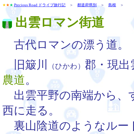
★
★
★
Precious Road ドライブ旅行記
＞
都道府県別
＞
島根
＞
出雲ロマン街道
古代ロマンの漂う道。
旧簸川
郡・現出
（ひかわ）
農道
。
出雲平野の南端から、
西に走る。
裏山陰道のようなルー