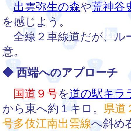
出雲弥生の森
や
荒神谷
を感じよう。
全線２車線道だが、ル
意。
◆ 西端へのアプローチ
国道９号
を
道の駅キラ
から東へ約１キロ。
県道
号多伎江南出雲線
へ斜め