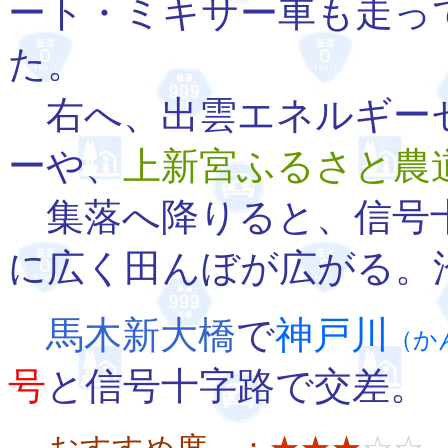
ート・ミキサー車も走っ
た。
右へ、出雲エネルギー
ーや、
上新宮ふるさと農
集落へ降りると、信号
に広く田んぼが広がる。
馬木新大橋
で
神戸川
（か
号
と信号十字路で交差。