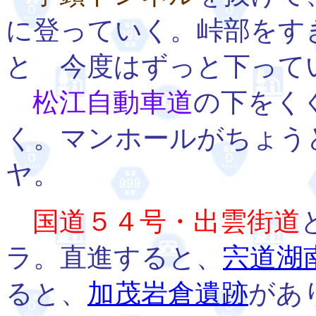
に登っていく。峠部をす
と 今度はずっと下って
松江自動車道
の下をく
く。マンホールがちょう
ヤ。
国道５４号・出雲街道
ラ。直進すると、
宍道湖
ると、
加茂岩倉遺跡
があ