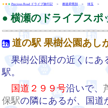
★
★
★
Precious Road ドライブ旅行記
＞
都道府県別
＞
埼玉
＞
● 横瀬のドライブスポ
道の駅 果樹公園あし
果樹公園村の近くにあ
駅。
国道２９９号
沿いで、
保駅
の隣にあるが、国道