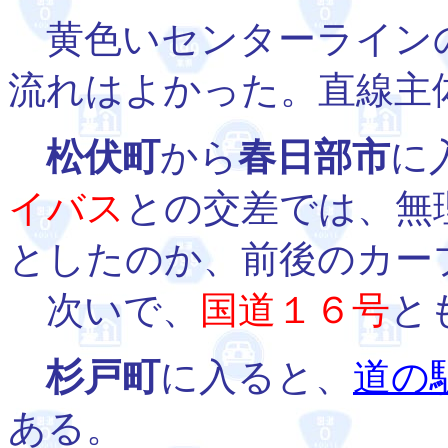
黄色いセンターライン
流れはよかった。直線主
松伏町
から
春日部市
に
イバス
との交差では、無
としたのか、前後のカー
次いで、
国道１６号
と
杉戸町
に入ると、
道の
ある。