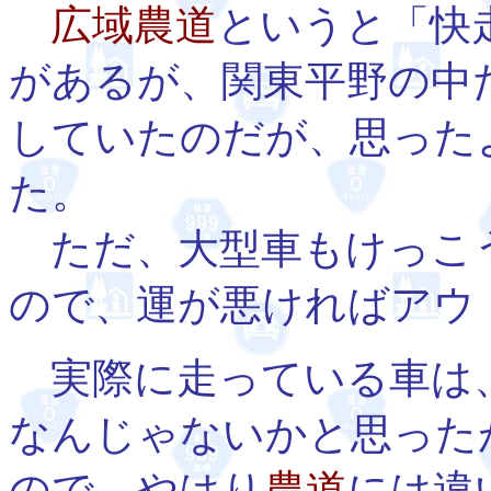
広域農道
というと「快
があるが、関東平野の中
していたのだが、思った
た。
ただ、大型車もけっこ
ので、運が悪ければアウ
実際に走っている車は
なんじゃないかと思った
ので、やはり
農道
には違