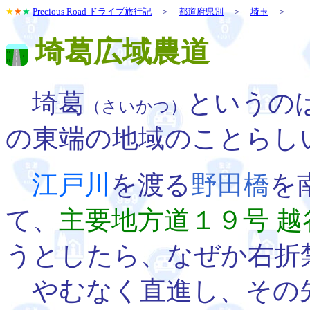
★
★
★
Precious Road ドライブ旅行記
＞
都道府県別
＞
埼玉
＞
埼葛広域農道
埼葛
というの
（さいかつ）
の東端の地域のことらし
江戸川
を渡る
野田橋
を
て、
主要地方道１９号 越
うとしたら、なぜか右折
やむなく直進し、その