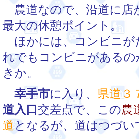
農道なので、沿道に店
最大の休憩ポイント。
ほかには、コンビニが
れでもコンビニがあるの
きか。
幸手市
に入り、
県道３
道入口
交差点で、この
農
道
となるが、道はつづい