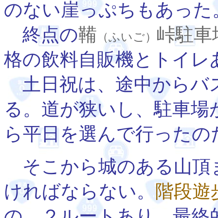
のない崖っぷちもあった
終点の
鞴
峠駐車
（ふいご）
格の飲料自販機とトイレ
土日祝は、途中からバ
る。道が狭いし、駐車場
ら平日を選んで行ったの
そこから城のある山頂
ければならない。
階段遊
の、２ルートあり、最終