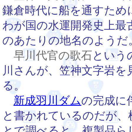
鎌倉時代に船を通すため
わが国の水運開発史上最
のあたりの地名のようだ
早川代官の歌石
という
川さんが、笠神文字岩を
る。
新成羽川ダム
の完成に
と書かれているのだが、
とで調べると、複製品ら