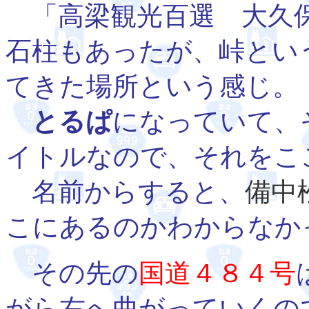
「高梁観光百選 大久保
石柱もあったが、峠とい
てきた場所という感じ。
とるぱ
になっていて、
イトルなので、それをこ
名前からすると、
備中
こにあるのかわからなか
その先の
国道４８４号
がら右へ曲がっていくの