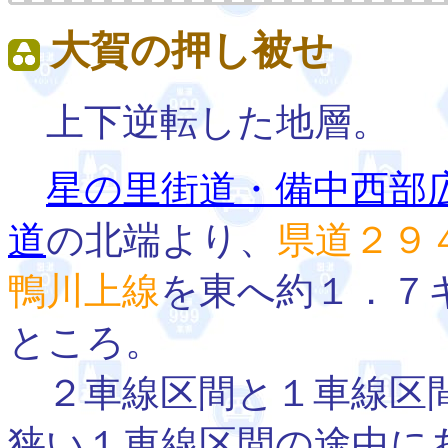
大賀の押し被せ
上下逆転した地層。
星の里街道・備中西部
道
の北端より、
県道２９
鴨川上線
を東へ約１．７
ところ。
２車線区間と１車線区間
狭い１車線区間の途中に