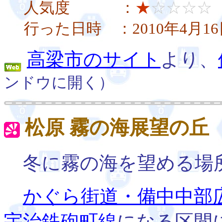
人気度 ：
★
☆☆☆☆
行った日時 ：2010年4月16
高梁市のサイト
より、
ンドウに開く）
松原 霧の海展望の丘
冬に霧の海を望める場
かぐら街道・備中中部
宇治鉄砲町線
になる区間