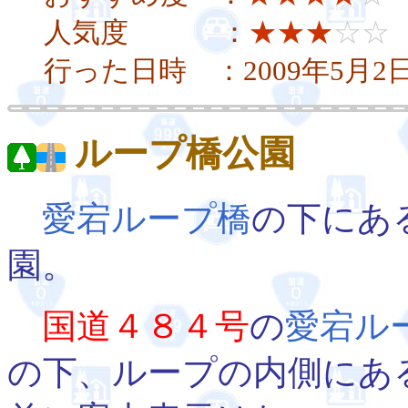
人気度 ：
★★★
☆☆
行った日時 ：2009年5月2
ループ橋公園
愛宕ループ橋
の下にあ
園。
国道４８４号
の
愛宕ル
の下、ループの内側にあ