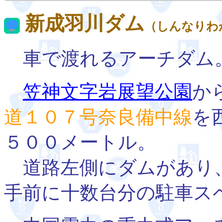
新成羽川ダム
（しんなりわ
車で渡れるアーチダム
笠神文字岩展望公園
か
道１０７号奈良備中線
を
５００メートル。
道路左側にダムがあり
手前に十数台分の駐車ス