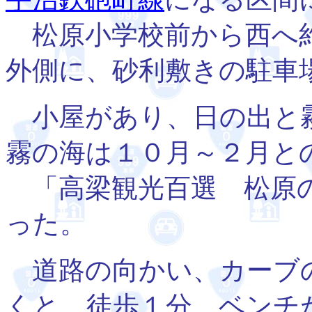
松原小学校前から西へ約
外側に、砂利敷きの駐車
小屋があり、日の出と
霧の海は１０月～２月と
「高梁観光百選 松原の
った。
道路の向かい、カーブ
くと、徒歩１分。ベンチ