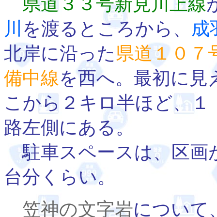
県道３３号新見川上線
川
を渡るところから、
成
北岸に沿った
県道１０７
備中線
を西へ。最初に見
こから２キロ半ほど、１
路左側にある。
駐車スペースは、区画
台分くらい。
笠神の文字岩
について