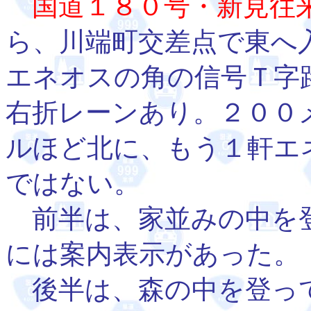
国道１８０号・新見往
ら、川端町交差点で東へ
エネオスの角の信号Ｔ字
右折レーンあり。２００
ルほど北に、もう１軒エ
ではない。
前半は、家並みの中を登
には案内表示があった。
後半は、森の中を登っ