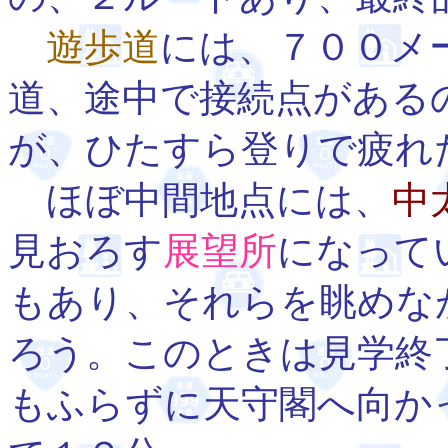
遊歩道
には、７００メ
道、途中で接続点がある
が、ひたすら登りで疲れ
ほぼ中間地点には、
中
見おろす
展望所
になって
もあり、それらを眺めな
ろう。このときは見学終
もふらずに天守閣へ向か