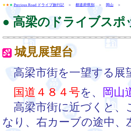
★
★
★
Precious Road ドライブ旅行記
＞
都道府県別
＞
岡山
＞
● 高梁のドライブスポ
城見展望台
高梁市街を一望する展
国道４８４号
を、
岡山
高梁市街に近づくと、
なり、右カーブの途中、