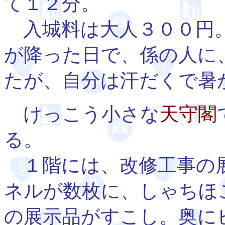
て１２分。
入城料は大人３００円。
が降った日で、係の人に
たが、自分は汗だくで暑
けっこう小さな
天守閣
る。
１階には、改修工事の
ネルが数枚に、しゃちほ
の展示品がすこし。奥に