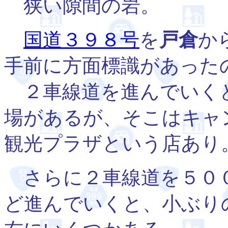
狭い隙間の岩。
国道３９８号
を
戸倉
か
手前に方面標識があった
２車線道を進んでいくと
場があるが、そこはキャ
観光プラザという店あり
さらに２車線道を５０
ど進んでいくと、小ぶり