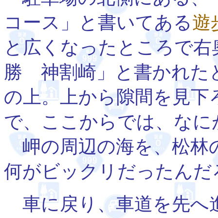
コース」と書いてある
遊
と広くなったところで右
勝 神割崎」と書かれた
の上。上から隙間を見下
で、ここからでは、なに
岬の周辺の海を、松林
何がビックリだったんだ
車に戻り、車道を先へ進