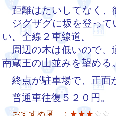
距離はたいしてなく、
ジグザグに坂を登って
い。全線２車線道。
周辺の木は低いので、
南蔵王の山並みを望める
終点が駐車場で、正面が
普通車往復５２０円。
おすすめ度 ：
★★★
☆☆