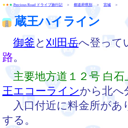
★
★
★
Precious Road ドライブ旅行記
＞
都道府県別
＞
宮城
＞
蔵王ハイライン
御釜
と
刈田岳
へ登って
路
。
主要地方道１２号 白石
王エコーライン
から北へ
入口付近に料金所があり
する。