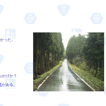
なかった。
おかげか？
北
がある。