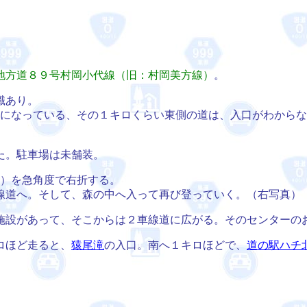
地方道８９号村岡小代線（旧：村岡美方線）
。
識あり。
ートになっている、その１キロくらい東側の道は、入口がわから
た。駐車場は未舗装。
↑）を急角度で右折する。
道へ。そして、森の中へ入って再び登っていく。（右写真）
施設があって、そこからは２車線道に広がる。そのセンターの
ロほど走ると、
猿尾滝
の入口。南へ１キロほどで、
道の駅ハチ
）