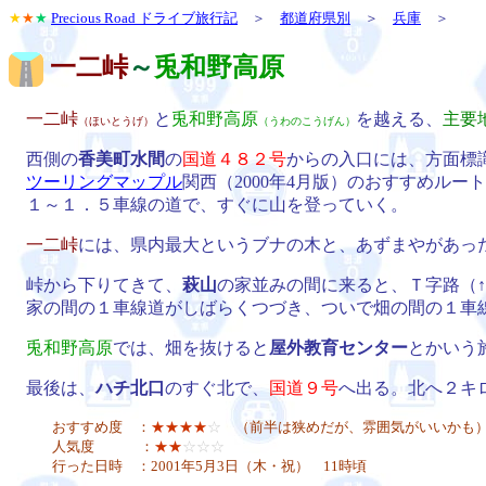
★
★
★
Precious Road ドライブ旅行記
＞
都道府県別
＞
兵庫
＞
一二峠
～
兎和野高原
一二峠
と
兎和野高原
を越える、
主要
（ほいとうげ）
（うわのこうげん）
西側の
香美町水間
の
国道４８２号
からの入口には、方面標
ツーリングマップル
関西（2000年4月版）のおすすめル
１～１．５車線の道で、すぐに山を登っていく。
一二峠
には、県内最大というブナの木と、あずまやがあっ
峠から下りてきて、
萩山
の家並みの間に来ると、Ｔ字路（
家の間の１車線道がしばらくつづき、ついで畑の間の１車線
兎和野高原
では、畑を抜けると
屋外教育センター
とかいう
最後は、
ハチ北口
のすぐ北で、
国道９号
へ出る。北へ２キ
おすすめ度 ：
★★★★
☆
（前半は狭めだが、雰囲気がいいかも
人気度 ：
★★
☆☆☆
行った日時 ：2001年5月3日（木・祝） 11時頃