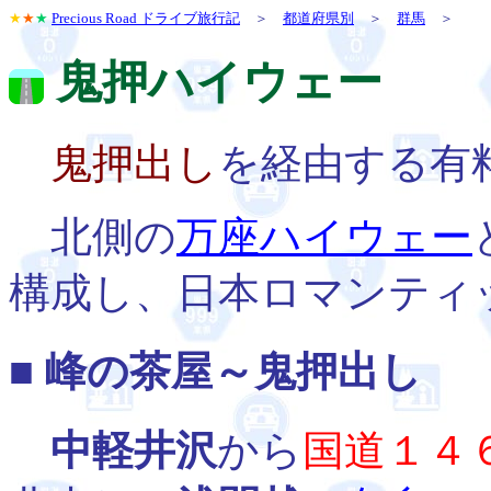
★
★
★
Precious Road ドライブ旅行記
＞
都道府県別
＞
群馬
＞
鬼押ハイウェー
鬼押出し
を経由する有
北側の
万座ハイウェー
構成し、日本ロマンティ
■ 峰の茶屋～鬼押出し
中軽井沢
から
国道１４