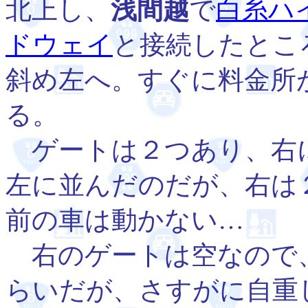
北上し、
浅間越
で
白糸ハ
ドウェイ
と接続したとこ
斜め左へ。すぐに料金所
る。
ゲートは２つあり、右に
左に並んだのだが、右は
前の車は動かない…
右のゲートは空なので
らいだが、さすがに自重