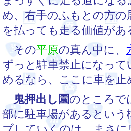
まっすぐに走る道になる
め、右手のふもとの方の
を払っても走る価値があ
その
平原
の真ん中に、
ずっと駐車禁止になって
めるなら、ここに車を止
鬼押出し園
のところで
部に駐車場があるという
ブしていくのは、まさに