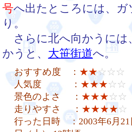
号
へ出たところには、ガ
り。
さらに北へ向かうには
かうと、
大笹街道
へ。
おすすめ度 ：
★★
☆☆☆
人気度 ：
★★★
☆☆
景色のよさ ：
★★★
☆☆
走りやすさ ：
★★★★
☆
行った日時 ：2003年6月21