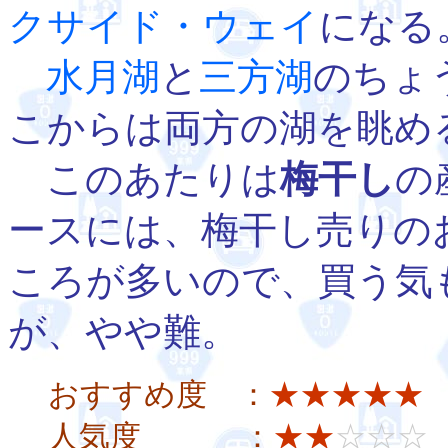
クサイド・ウェイ
になる
水月湖
と
三方湖
のちょ
こからは両方の湖を眺め
このあたりは
梅干し
の
ースには、梅干し売りの
ころが多いので、買う気
が、やや難。
おすすめ度 ：
★★★★★
人気度 ：
★★
☆☆☆