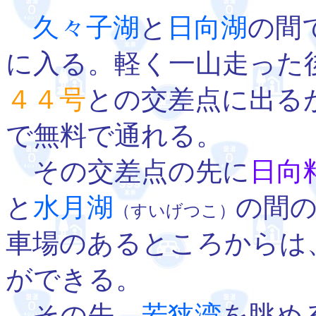
久々子湖
と
日向湖
の間
に入る。軽く一山走った
４４号
との交差点に出る
で無料で通れる。
その交差点の先に
日向
と
水月湖
の間
（すいげつこ）
車場のあるところからは
ができる。
その先、
若狭湾
を眺め