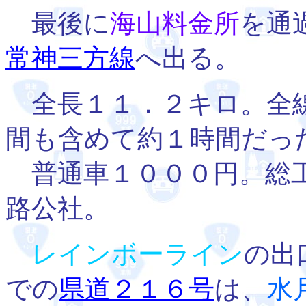
最後に
海山料金所
を通
常神三方線
へ出る。
全長１１．２キロ。全線
間も含めて約１時間だっ
普通車１０００円。総工
路公社。
レインボーライン
の出
での
県道２１６号
は、
水