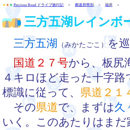
★
★
★
Precious Road ドライブ旅行記
＞
都道府県別
＞
福井
＞
三方五湖レインボ
三方五湖
を
（みかたごこ）
国道２７号
から、板尻
４キロほど走った十字路
標識に従って、
県道２１
その
県道
で、まずは
久
いく。このあたりはまだ