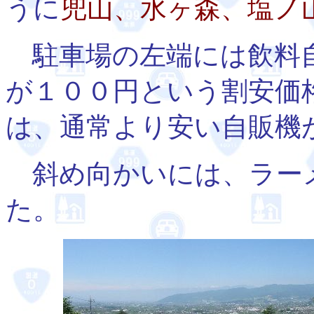
うに
兜山、水ヶ森、塩ノ
駐車場の左端には飲料自
が１００円という割安価
は、通常より安い自販機
斜め向かいには、ラー
た。