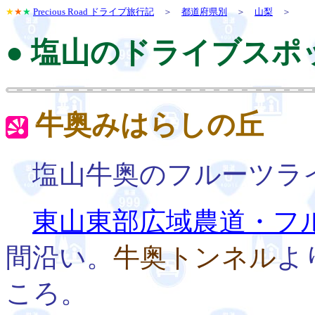
★
★
★
Precious Road ドライブ旅行記
＞
都道府県別
＞
山梨
＞
● 塩山のドライブスポ
牛奥みはらしの丘
塩山牛奥のフルーツラ
東山東部広域農道・フ
間沿い。
牛奥トンネル
よ
ころ。