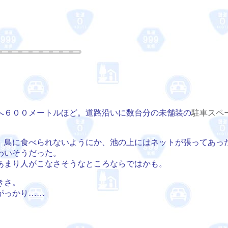
へ６００メートルほど。道路沿いに数台分の未舗装の
駐車スペ
。鳥に食べられないようにか、池の上にはネットが張ってあっ
わいそうだった。
あまり人がこなさそうなところならではかも。
きさ。
がっかり……