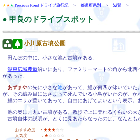
★
★
★
Precious Road ドライブ旅行記
＞
都道府県別
＞
滋賀
＞
● 甲良のドライブスポット
小川原古墳公園
田んぼの中に、小さな池と古墳がある。
湖東広域農道
沿いにあり、ファミリーマートの角から北西
があった。
あずまや
の先に小さな
池
があって、鯉が何匹か泳いでいた
が、その編み目にはさまって死んでいる小鳥がいたのが、か
鯉のエサが置いてあって、自由にあげてよいという表示。
池の奥に、丸い古墳がある。数歩で上に登れるくらいの大
古墳自体の説明が、とくに見あたらなったのは、なんとも
おすすめ度 ：
★★★
☆☆
人気度 ：
★
☆☆☆☆