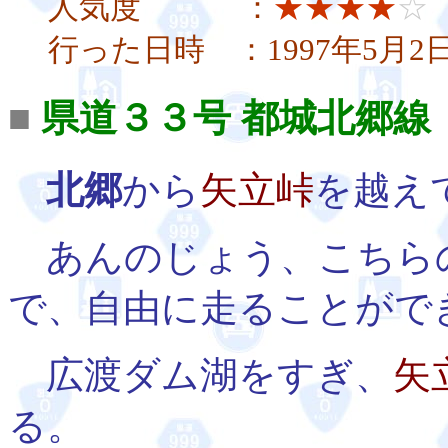
人気度 ：
★★★★
☆
行った日時 ：1997年5月
■
県道３３号 都城北郷線
北郷
から
矢立峠
を越え
あんのじょう、こちら
で、自由に走ることがで
広渡ダム湖をすぎ、
矢
る。