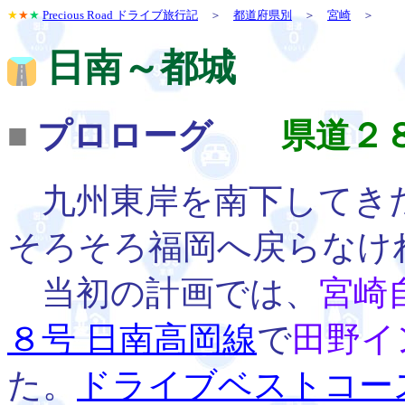
★
★
★
Precious Road ドライブ旅行記
＞
都道府県別
＞
宮崎
＞
日南～都城
■
プロローグ
県道２
九州東岸を南下してき
そろそろ福岡へ戻らなけ
当初の計画では、
宮崎
８号 日南高岡線
で
田野イ
た。
ドライブベストコー