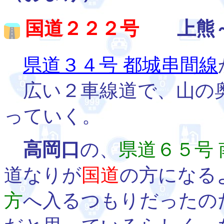
国道２２２号
上熊～
県道３４号 都城串間線
広い２車線道で、山の
っていく。
高岡口
の、
県道６５号
道なりが
国道
の方になる
方
へ入るつもりだったの