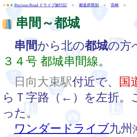
★
★
★
Precious Road ドライブ旅行記
＞
都道府県別
＞
宮崎
＞
串間～都城
串間
から北の
都城
の方
３４号 都城串間線
。
日向大束駅
付近で、
国
らＴ字路（←）を左折。
った。
ワンダードライブ
九州