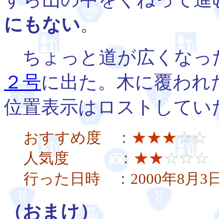
にもない
。
ちょっと道が広くなっ
２号
に出た。木に覆われ
位置表示はロストしてい
おすすめ度 ：
★★★
☆☆
人気度 ：
★★
☆☆☆
行った日時 ：2000年8月3
（おまけ）