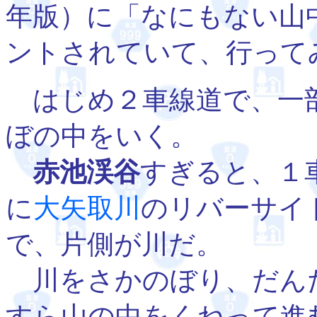
年版）に「なにもない山
ントされていて、行って
はじめ２車線道で、一部
ぼの中をいく。
赤池渓谷
すぎると、１
に
大矢取川
のリバーサイ
で、片側が川だ。
川をさかのぼり、だん
すら山の中をくねって進