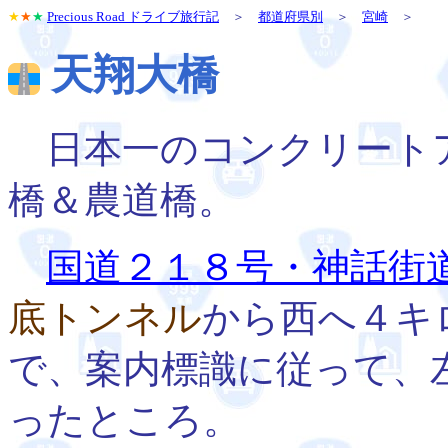
★
★
★
Precious Road ドライブ旅行記
＞
都道府県別
＞
宮崎
＞
天翔大橋
日本一のコンクリート
橋＆農道橋。
国道２１８号・神話街
底トンネル
から西へ４キ
で、案内標識に従って、
ったところ。