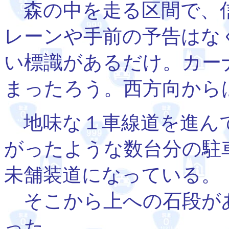
森の中を走る区間で、信
レーンや手前の予告はな
い標識があるだけ。カー
まったろう。西方向から
地味な１車線道を進ん
がったような数台分の駐
未舗装道になっている。
そこから上への石段が
った。