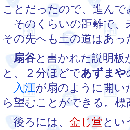
ことだったので、進んで
そのくらいの距離で、
その先へも土の道はあっ
扇谷
と書かれた説明板
と、２分ほどで
あずまや
入江
が扇のように開い
ら望むことができる。標
後ろには、
金じ堂
とい