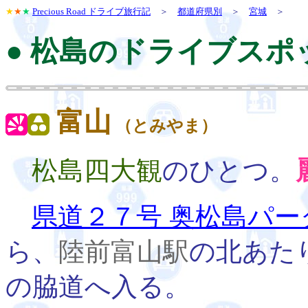
★
★
★
Precious Road ドライブ旅行記
＞
都道府県別
＞
宮城
＞
● 松島のドライブスポ
富山
（とみやま）
松島四大観
のひとつ。
県道２７号 奥松島パー
ら、
陸前富山駅
の北あた
の脇道へ入る。