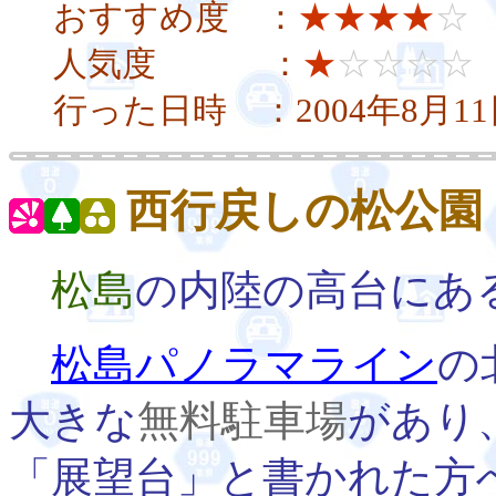
おすすめ度 ：
★★★★
☆
人気度 ：
★
☆☆☆☆
行った日時 ：2004年8月1
西行戻しの松公園
松島
の内陸の高台にあ
松島パノラマライン
の
大きな
無料駐車場
があり
「展望台」と書かれた方