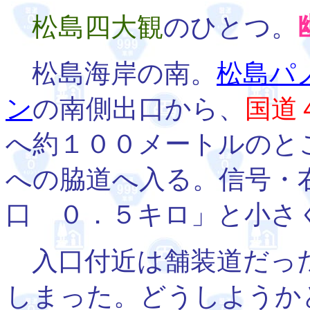
松島四大観
のひとつ。
松島海岸の南。
松島パ
ン
の南側出口から、
国道
へ約１００メートルのと
への脇道へ入る。信号・
口 ０．５キロ」と小さ
入口付近は舗装道だっ
しまった。どうしようか