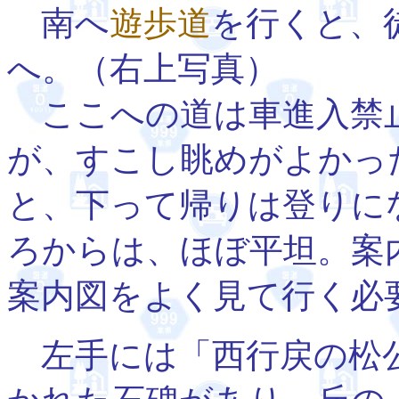
南へ
遊歩道
を行くと、
へ。（右上写真）
ここへの道は車進入禁
が、すこし眺めがよかっ
と、下って帰りは登りに
ろからは、ほぼ平坦。案
案内図をよく見て行く必
左手には「西行戻の松