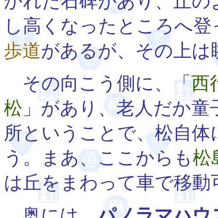
かれた石碑があり、丘の
し高くなったところへ登
歩道
があるが、その上は
その向こう側に、「
西
松
」があり、老人だか童
所ということで、松自体
う。まあ、ここからも
松
は丘をまわって車で移動
奥には、
パノラマハウ