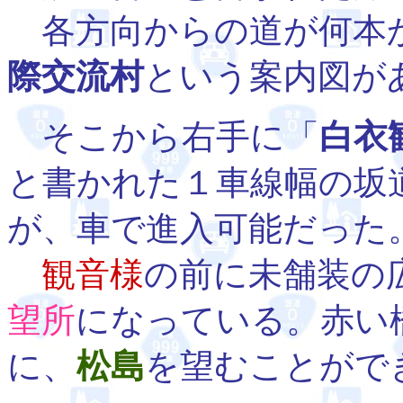
各方向からの道が何本
際交流村
という案内図が
そこから右手に「
白衣
と書かれた１車線幅の坂
が、車で進入可能だった
観音様
の前に未舗装の
望所
になっている。赤い
に、
松島
を望むことがで