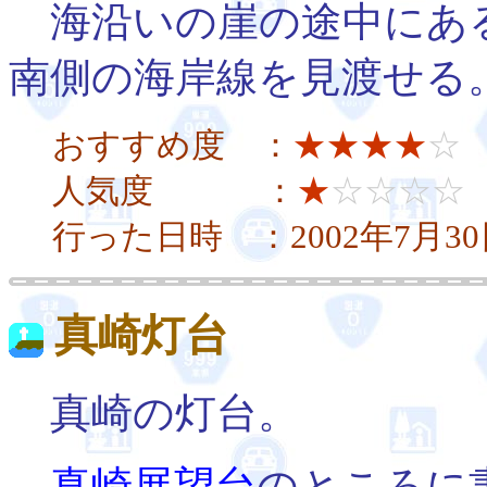
海沿いの崖の途中にあ
南側の海岸線を見渡せる
おすすめ度 ：
★★★★
☆
人気度 ：
★
☆☆☆☆
行った日時 ：2002年7月3
真崎灯台
真崎の灯台。
真崎展望台
のところに