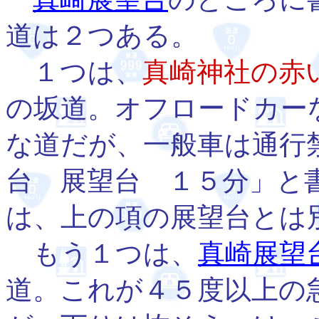
道は２つある。
１つは、
真崎神社の赤
の坂道。オフロードカー
な道だが、一般車は通行
台 展望台 １５分」と
は、上の項の展望台とは
もう１つは、
真崎展望
道。これが４５度以上の