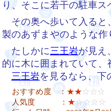
り、そこに若干の駐車ス
その奥へ歩いて入ると
製のあずまやのような作
たしかに
三王岩
が見え
的に木に囲まれていて、
三王岩
を見るなら、下
おすすめ度 ：
★★
☆☆☆
人気度 ：
★
☆☆☆☆