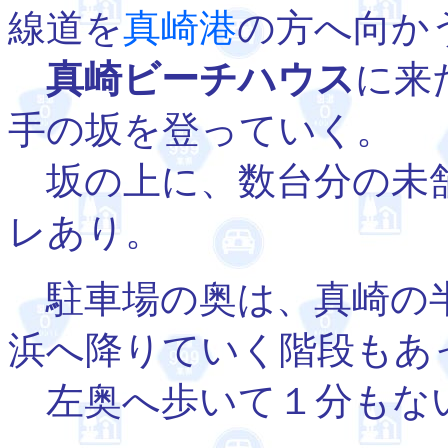
線道を
真崎港
の方へ向か
真崎ビーチハウス
に来
手の坂を登っていく。
坂の上に、数台分の未舗
レあり。
駐車場の奥は、真崎の半
浜へ降りていく階段もあ
左奥へ歩いて１分もな