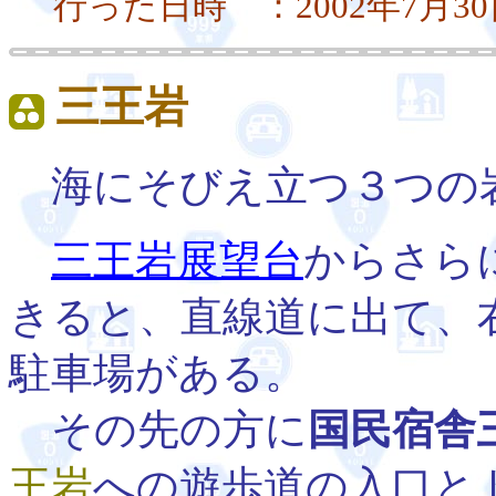
行った日時 ：2002年7月3
三王岩
海にそびえ立つ３つの
三王岩展望台
からさら
きると、直線道に出て、
駐車場がある。
その先の方に
国民宿舎
王岩
への遊歩道の入口と