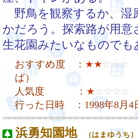
野鳥を観察するか、湿
かだろう。探索路が用意
生花園みたいなものでも
おすすめ度 ：
★★
☆☆☆
ば）
人気度 ：
★
☆☆☆☆
行った日時 ：1998年8月
浜勇知園地
（はまゆうち）