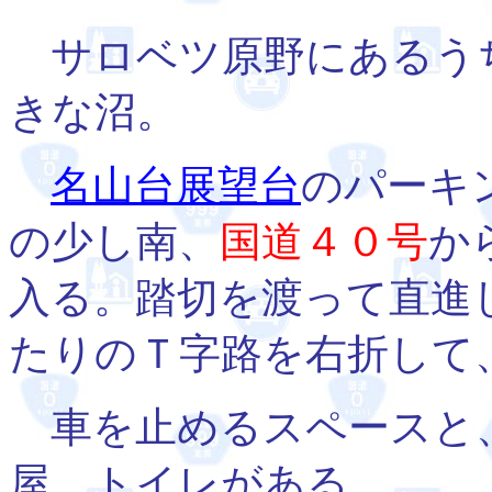
サロベツ原野にあるう
きな沼。
名山台展望台
のパーキ
の少し南、
国道４０号
か
入る。踏切を渡って直進
たりのＴ字路を右折して
車を止めるスペースと
屋、トイレがある。