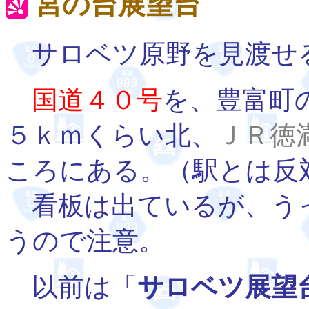
宮の台展望台
サロベツ原野を見渡せ
国道４０号
を、豊富町
５ｋｍくらい北、
ＪＲ徳
ころにある。（駅とは反
看板は出ているが、う
うので注意。
以前は「
サロベツ展望