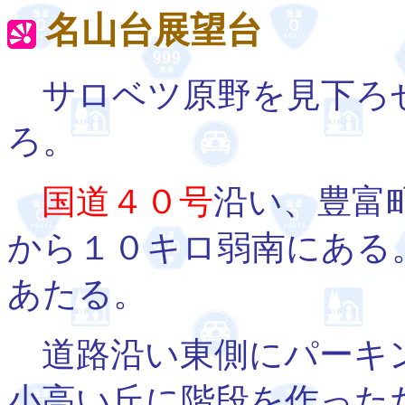
名山台展望台
サロベツ原野を見下ろ
ろ。
国道４０号
沿い、豊富
から１０キロ弱南にある
あたる。
道路沿い東側にパーキ
小高い丘に階段を作った