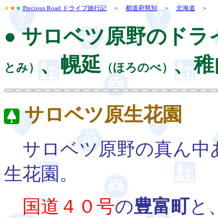
★
★
★
Precious Road ドライブ旅行記
＞
都道府県別
＞
北海道
＞
● サロベツ原野のド
、幌延
、稚
とみ）
（ほろのべ）
サロベツ原生花園
サロベツ原野の真ん中
生花園。
国道４０号
の
豊富町
と