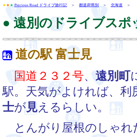
★
★
★
Precious Road ドライブ旅行記
＞
都道府県別
＞
北海道
＞
● 遠別のドライブスポ
道の駅 富士見
国道２３２号
、
遠別町
駅。天気がよければ、利
士
が
見
えるらしい。
とんがり屋根のしゃれ