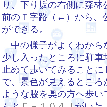
り、下り坂の右側に森林
前のＴ字路（←）から、
ができる。
中の様子がよくわから
少し入ったところに駐車
止めて歩いてみることに
で、景色が見えるところ
ような脇を奥の方へ歩い
んと
Ｆ－１０４Ｊ
がいた