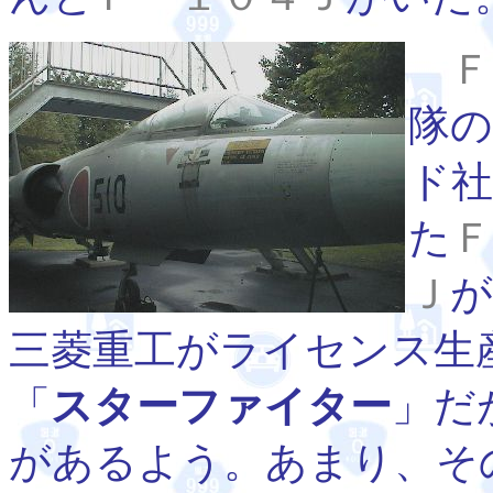
Ｆ
隊
ド社
た
Ｆ
Ｊ
が
三菱重工がライセンス生
「
スターファイター
」だ
があるよう。あまり、そ