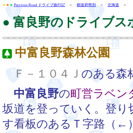
★
★
★
Precious Road ドライブ旅行記
＞
都道府県別
＞
北海道
＞
● 富良野のドライブス
中富良野森林公園
Ｆ－１０４Ｊ
のある森
中富良野
の
町営ラベン
坂道を登っていく。登り
す看板のあるＴ字路（←