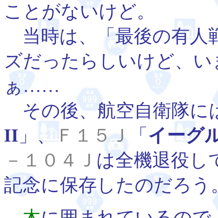
ことがないけど。
当時は、「最後の有人
ズだったらしいけど、い
ぁ……
その後、航空自衛隊に
II
」、
Ｆ１５Ｊ
「
イーグ
－１０４Ｊ
は全機退役し
記念に保存したのだろう
木
に囲まれているので