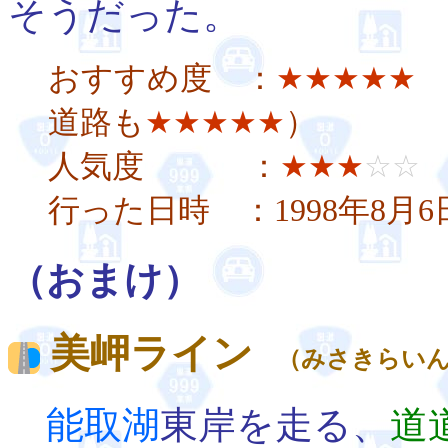
そうだった。
おすすめ度 ：
★★★★★
道路も
）
★★★★★
人気度 ：
★★★
☆☆
行った日時 ：1998年8月
（おまけ）
美岬ライン
（みさきらいん
能取湖
東岸を走る、
道