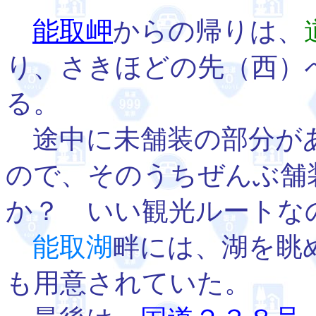
能取岬
からの帰りは、
り、さきほどの先（西）
る。
途中に未舗装の部分が
ので、そのうちぜんぶ舗
か？ いい観光ルートな
能取湖
畔には、湖を眺
も用意されていた。