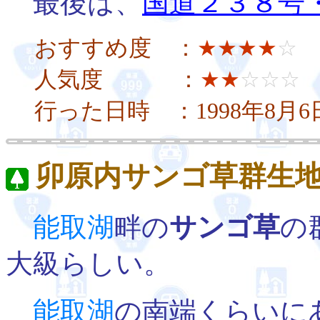
最後は、
国道２３８号
おすすめ度 ：
★★★★
☆
人気度 ：
★★
☆☆☆
行った日時 ：1998年8月
卯原内サンゴ草群生
能取湖
畔の
サンゴ草
の
大級らしい。
能取湖
の南端くらいに