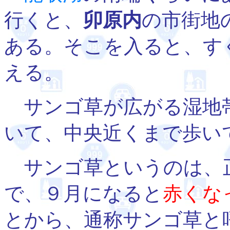
行くと、
卯原内
の市街地
ある。そこを入ると、す
える。
サンゴ草が広がる湿地
いて、中央近くまで歩い
サンゴ草というのは、
で、９月になると
赤くな
とから、通称サンゴ草と