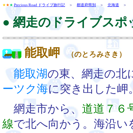
★
★
★
Precious Road ドライブ旅行記
＞
都道府県別
＞
北海道
＞
● 網走のドライブスポ
能取岬
（のとろみさき）
能取湖
の東、網走の北
ーツク海
に突き出した岬
網走市から、
道道７６
線
で北へ向かう。海沿い