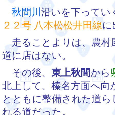
秋間川
沿いを下ってい
２２号 八本松松井田線
に
走ることよりは、農村
道に店はない。
その後、
東上秋間
から
北上して、榛名方面へ向
とともに整備された道ら
れる道だった。