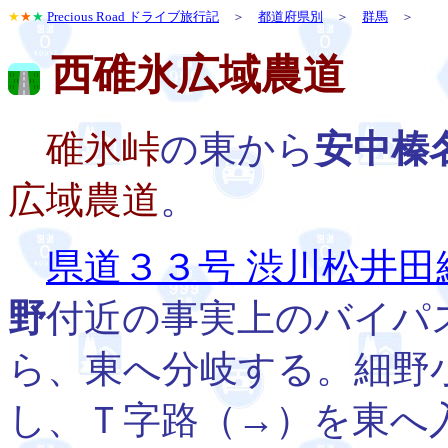
★
★
★
Precious Road ドライブ旅行記
＞
都道府県別
＞
群馬
＞
西碓氷広域農道
碓氷峠
の東から
安中榛
広域農道
。
県道３３号 渋川松井田
野
付近の事実上のバイパ
ら、東へ分岐する。細野
し、Ｔ字路（→）を東へ