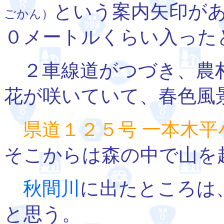
という案内矢印が
ごかん）
０メートルくらい入った
２車線道がつづき、農
花が咲いていて、春色風
県道１２５号 一本木平
そこからは森の中で山を
秋間川
に出たところは
と思う。