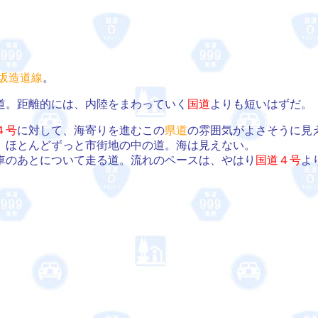
坂造道線
。
道。距離的には、内陸をまわっていく
国道
よりも短いはずだ。
４号
に対して、海寄りを進むこの
県道
の雰囲気がよさそうに見
、ほとんどずっと市街地の中の道。海は見えない。
車のあとについて走る道。流れのペースは、やはり
国道４号
よ