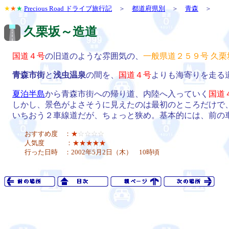
★
★
★
Precious Road ドライブ旅行記
＞
都道府県別
＞
青森
＞
久栗坂～造道
国道４号
の旧道のような雰囲気の、
一般県道２５９号 久栗
青森市街
と
浅虫温泉
の間を、
国道４号
よりも海寄りを走る
夏泊半島
から青森市街への帰り道、内陸へ入っていく
国道
しかし、景色がよさそうに見えたのは最初のところだけで
いちおう２車線道だが、ちょっと狭め。基本的には、前の
おすすめ度 ：
★
☆☆☆☆
人気度 ：
★★★★★
行った日時 ：2002年5月2日（木） 10時頃