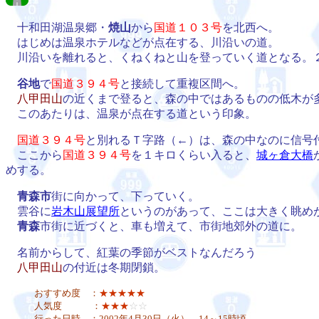
十和田湖温泉郷・
焼山
から
国道１０３号
を北西へ。
はじめは温泉ホテルなどが点在する、川沿いの道。
川沿いを離れると、くねくねと山を登っていく道となる。
谷地
で
国道３９４号
と接続して重複区間へ。
八甲田山
の近くまで登ると、森の中ではあるものの低木が
このあたりは、温泉が点在する道という印象。
国道３９４号
と別れるＴ字路（←）は、森の中なのに信号
ここから
国道３９４号
を１キロくらい入ると、
城ヶ倉大橋
めする。
青森市
街に向かって、下っていく。
雲谷に
岩木山展望所
というのがあって、ここは大きく眺め
青森
市街に近づくと、車も増えて、市街地郊外の道に。
名前からして、紅葉の季節がベストなんだろう
八甲田山
の付近は冬期閉鎖。
おすすめ度 ：
★★★★★
人気度 ：
★★★
☆☆
行った日時 ：2002年4月30日（火） 14～15時頃