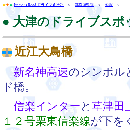
★
★
★
Precious Road ドライブ旅行記
＞
都道府県別
＞
滋賀
＞
● 大津のドライブスポ
近江大鳥橋
新名神高速
のシンボル
ド橋。
信楽インター
と
草津田
１２号栗東信楽線
が下を