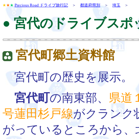
★
★
★
Precious Road ドライブ旅行記
＞
都道府県別
＞
埼玉
＞
● 宮代のドライブスポ
宮代町郷土資料館
宮代町の歴史を展示。
宮代町
の南東部、
県道
号蓮田杉戸線
がクランク
がっているところから、