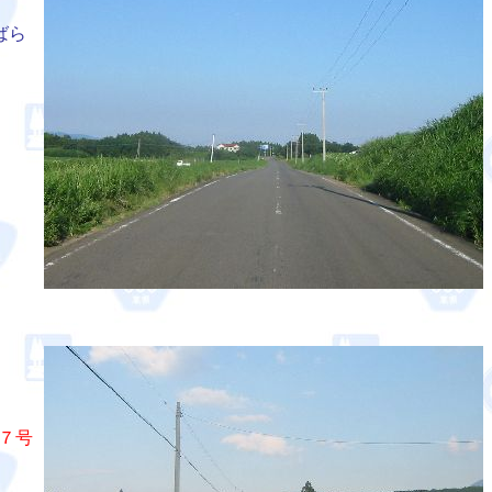
ばら
７号