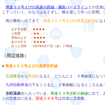
県道３０号えびの高原小田線・霧島バードライン
との交差
く下っていく。かなり山をくずし、橋を渡して作った区間。
再び農村へ出てきて、
県道４０３号えびの高原京町線
にな
おすすめ度 ：
★★★★
☆
人気度 ：
★★
☆☆☆
景色のよさ ：
★★★★
☆
走りやすさ ：
★★★★
☆
行った日時 ：2007年8月17日（金） 17時頃
（周辺道路）
■
県道４０３号えびの高原京町線
広域農道
から
県道
になると、とたんに１．５車線道になっ
九州自動車道
の下をくぐると、２車線幅になるところもあ
京町温泉
街へ入っていき、
県道５３号京町小林線
に出て、
との交差点に出る。
国道２６８号
は沿道に店多数。