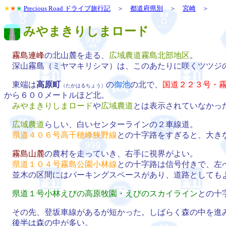
★
★
★
Precious Road ドライブ旅行記
＞
都道府県別
＞
宮崎
＞
みやまきりしまロード
霧島連峰
の北山麓を走る、
広域農道霧島北部地区
。
深山霧島（ミヤマキリシマ）は、このあたりに咲くツツジ
東端は
高原町
の
御池
の北で、
国道２２３号・
（たかはるちょう）
から６００メートルほど北。
みやまきりしまロード
や
広域農道
とは表示されていなかっ
広域農道
らしい、白いセンターラインの２車線道。
県道４０６号高千穂峰狭野線
との十字路をすぎると、大き
霧島山麓
の農村を走っていき、右手に視界がよい。
県道１０４号霧島公園小林線
との十字路は信号付きで、左
並木の区間にはパーキングスペースがあり、道路としても
県道１号小林えびの高原牧園・えびのスカイライン
との十
その先、登坂車線があるが短かった。しばらく森の中を進
後半は森の中が多い。