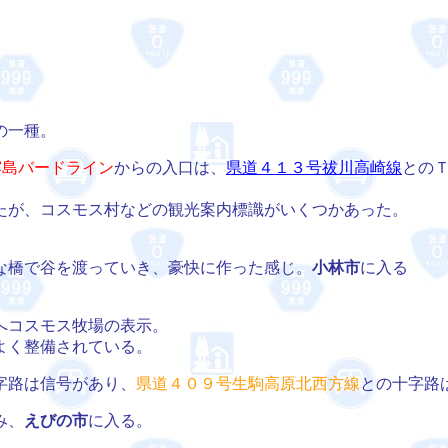
の一種。
霧島バードライン
からの入口は、
県道４１３号祓川高崎線
との
たが、コスモス村などの観光案内標識がいくつかあった。
な橋で谷を渡っていき、豪快に作った感じ。
小林市
に入る
へコスモス牧場の表示。
よく整備されている。
字路は信号があり、
県道４０９号生駒高原北西方線
との十字路
み、
えびの市
に入る。