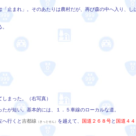
は「止まれ」。そのあたりは農村だが、再び森の中へ入り、し
る。
てしまった。（右写真）
ったが短い。基本的には、１．５車線のローカルな道。
左へ行くと
吉都線
を越えて、
国道２６８号
と
国道４４
（きっとせん）