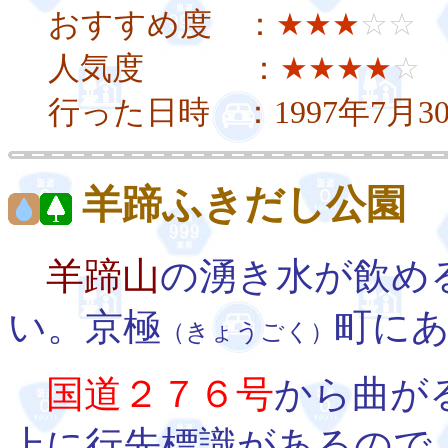
おすすめ度 ：
★★★
☆☆
人気度 ：
★★★★
☆
行った日時 ：1997年7月
羊蹄ふきだし公園
羊蹄山
の湧き水が飲め
い。京極
町に
（きょうごく）
国道２７６号
から曲が
上に行先標識があるので