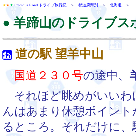
★
★
★
Precious Road ドライブ旅行記
＞
都道府県別
＞
北海道
＞
● 羊蹄山のドライブス
道の駅 望羊中山
国道２３０号
の途中、
それほど眺めがいいわ
んはあまり休憩ポイント
るところ。それだけに、