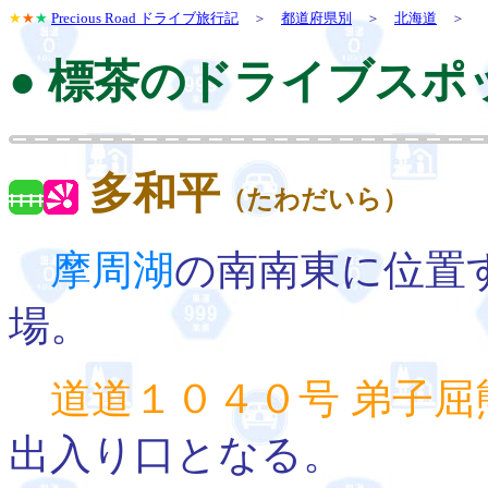
★
★
★
Precious Road ドライブ旅行記
＞
都道府県別
＞
北海道
＞
● 標茶のドライブスポ
多和平
（たわだいら）
摩周湖
の南南東に位置
場。
道道１０４０号 弟子屈
出入り口となる。