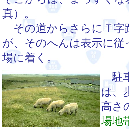
真）。
その道からさらにＴ字
が、そのへんは表示に従
場に着く。
駐車
は、
高さ
場地