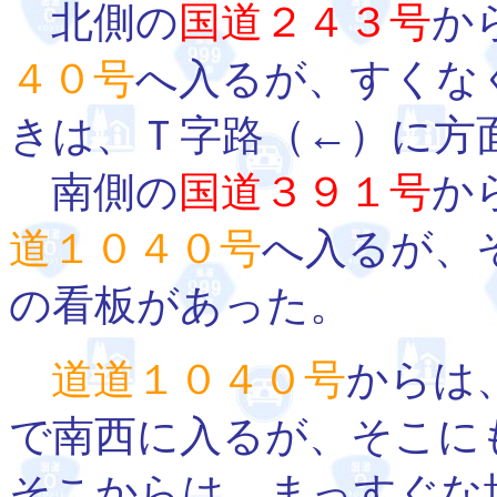
北側の
国道２４３号
か
４０号
へ入るが、すくな
きは、Ｔ字路（←）に方
南側の
国道３９１号
か
道１０４０号
へ入るが、
の看板があった。
道道１０４０号
からは
で南西に入るが、そこに
そこからは、まっすぐな