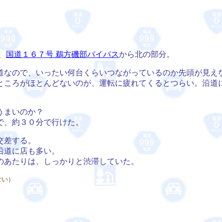
、
国道１６７号 鵜方磯部バイパス
から北の部分。
なので、いったい何台くらいつながっているのか先頭が見え
ころがほとんどないのが、運転に疲れてくるとつらい。沿道
うまいのか？
で、約３０分で行けた。
交差する。
沿道に店も多い。
のあたりは、しっかりと渋滞していた。
ない）