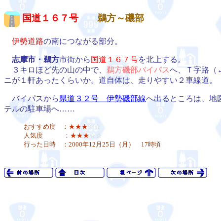
国道１６７号
鵜方～磯部
伊勢道路
の南につながる部分。
志摩市・鵜方
市街から
国道１６７号
を北上する。
３キロほど先の山の中で、
鵜方磯部バイパス
へ、Ｔ字路（
ニが１軒あったくらいか。道自体は、走りやすい２車線道。
バイパスから
県道３２号 伊勢磯部線
へ出るところは、地
テルの駐車場へ……
おすすめ度 ：
★★★
☆☆
人気度 ：
★★★
☆☆
行った日時 ：2000年12月25日（月） 17時頃