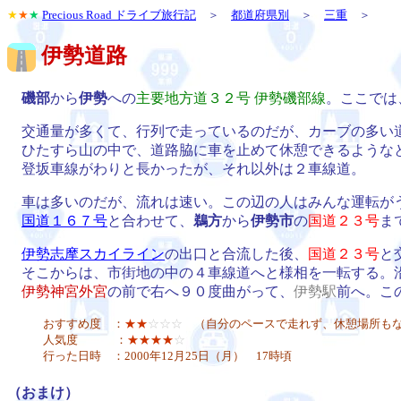
★
★
★
Precious Road ドライブ旅行記
＞
都道府県別
＞
三重
＞
伊勢道路
磯部
から
伊勢
への
主要地方道３２号 伊勢磯部線
。ここでは
交通量が多くて、行列で走っているのだが、カーブの多い道
ひたすら山の中で、道路脇に車を止めて休憩できるようなと
登坂車線がわりと長かったが、それ以外は２車線道。
車は多いのだが、流れは速い。この辺の人はみんな運転が
国道１６７号
と合わせて、
鵜方
から
伊勢市
の
国道２３号
ま
伊勢志摩スカイライン
の出口と合流した後、
国道２３号
と
そこからは、市街地の中の４車線道へと様相を一転する。
伊勢神宮外宮
の前で右へ９０度曲がって、
伊勢駅
前へ。こ
おすすめ度 ：
★★
☆☆☆
（自分のペースで走れず、休憩場所も
人気度 ：
★★★★
☆
行った日時 ：2000年12月25日（月） 17時頃
（おまけ）