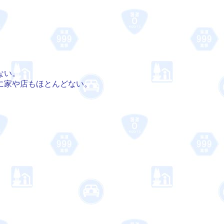
ない。
に家や店もほとんどない。